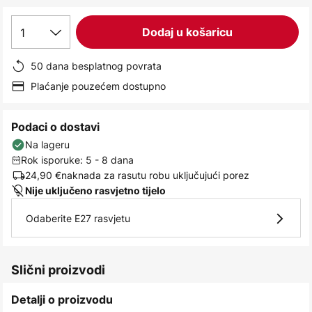
images
gallery
1
Dodaj u košaricu
50 dana besplatnog povrata
Plaćanje pouzećem dostupno
Podaci o dostavi
Na lageru
Rok isporuke: 5 - 8 dana
24,90 €
naknada za rasutu robu uključujući porez
Nije uključeno rasvjetno tijelo
Odaberite E27 rasvjetu
Slični proizvodi
Detalji o proizvodu