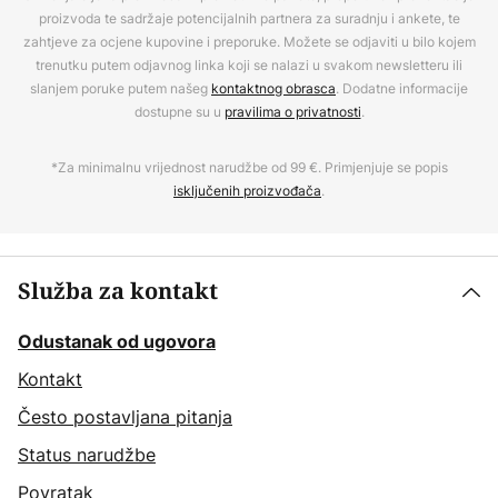
proizvoda te sadržaje potencijalnih partnera za suradnju i ankete, te
zahtjeve za ocjene kupovine i preporuke. Možete se odjaviti u bilo kojem
trenutku putem odjavnog linka koji se nalazi u svakom newsletteru ili
slanjem poruke putem našeg
kontaktnog obrasca
. Dodatne informacije
dostupne su u
pravilima o privatnosti
.
*Za minimalnu vrijednost narudžbe od 99 €. Primjenjuje se popis
isključenih proizvođača
.
Služba za kontakt
Odustanak od ugovora
Kontakt
Često postavljana pitanja
Status narudžbe
Povratak