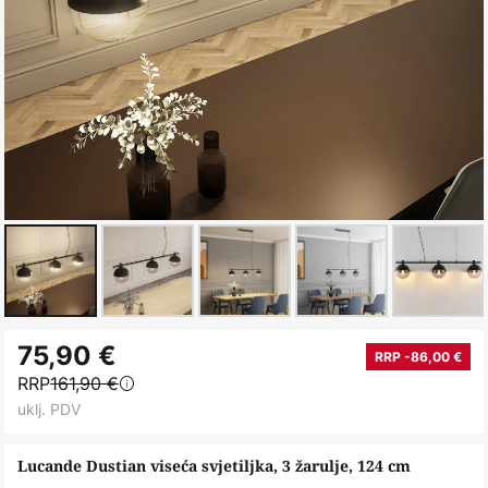
Skip
75,90 €
to
RRP -86,00 €
RRP
161,90 €
the
uklj. PDV
beginning
of
Lucande Dustian viseća svjetiljka, 3 žarulje, 124 cm
the