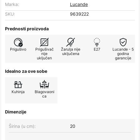
Marka:
Lucande
SKU:
9639222
Prednosti proizvoda
Prigušivo
Prigušivač
Žarulja nije
E27
Lucande - 5
nije
uključena
godina
uključen
garancije
Idealno za ove sobe
Kuhinja
Blagovaoni
ca
Dimenzije
Širina (u cm):
20