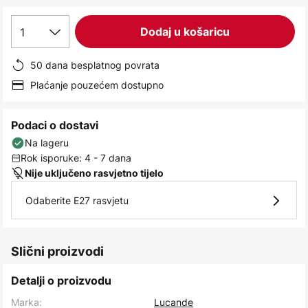
images
gallery
1
Dodaj u košaricu
50 dana besplatnog povrata
Plaćanje pouzećem dostupno
Podaci o dostavi
Na lageru
Rok isporuke: 4 - 7 dana
Nije uključeno rasvjetno tijelo
Odaberite E27 rasvjetu
Slični proizvodi
Detalji o proizvodu
Marka:
Lucande