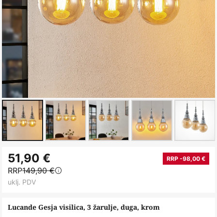
Skip
51,90 €
to
RRP -98,00 €
RRP
149,90 €
the
uklj. PDV
beginning
of
Lucande Gesja visilica, 3 žarulje, duga, krom
the