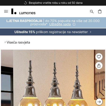
Besplatno vratite robu u roku od 50 dana
Skip
to
Content
| do 70% popusta na više od 20.000
LJETNA RASPRODAJA
proizvoda*
Uštedite sada
prilikom registracije na newsletter
Uštedite 15%
Viseća rasvjeta
Skip
to
the
end
of
the
images
gallery