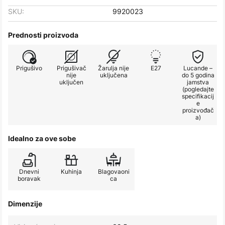
SKU:
9920023
Prednosti proizvoda
Prigušivo
Prigušivač
Žarulja nije
E27
Lucande –
nije
uključena
do 5 godina
uključen
jamstva
(pogledajte
specifikacij
e
proizvođač
a)
Idealno za ove sobe
Dnevni
Kuhinja
Blagovaoni
boravak
ca
Dimenzije