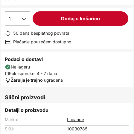
images
gallery
1
Dodaj u košaricu
50 dana besplatnog povrata
Plaćanje pouzećem dostupno
Podaci o dostavi
Na lageru
Rok isporuke: 4 - 7 dana
ugrađena
Žarulja je trajno
Slični proizvodi
Detalji o proizvodu
Marka:
Lucande
SKU:
10030785