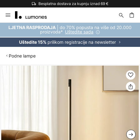
Besplatna dostava za kupnju iznad 69 €
Skip
to
Content
| do 70% popusta na više od 20.000
LJETNA RASPRODAJA
proizvoda*
Uštedite sada
prilikom registracije na newsletter
Uštedite 15%
Podne lampe
Skip
to
the
end
of
the
images
gallery