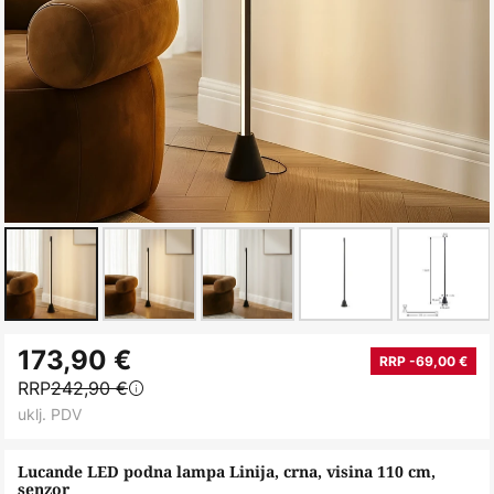
Skip
173,90 €
to
RRP -69,00 €
RRP
242,90 €
the
uklj. PDV
beginning
of
Lucande LED podna lampa Linija, crna, visina 110 cm,
the
senzor