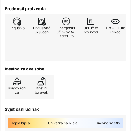
Prednosti proizvoda
Prigušivo
Prigušivač
Energetski
Uključite
Tip C - Euro
uključen
učinkovito i
proizvod
utikač
izdržljivo
Idealno za ove sobe
Blagovaoni
Dnevni
ca
boravak
Svjetlosni učinak
Topla bijela
Univerzalna bijela
Dnevno svjetlo