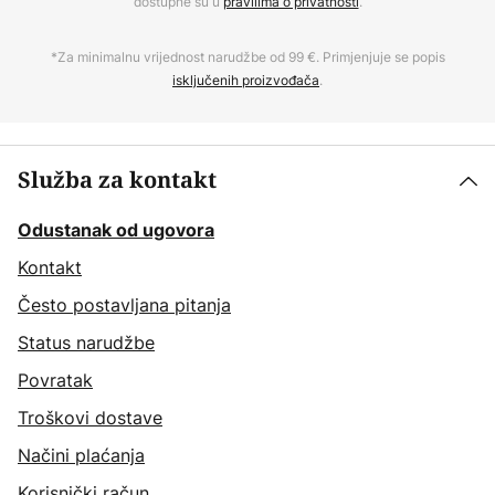
dostupne su u
pravilima o privatnosti
.
*Za minimalnu vrijednost narudžbe od 99 €. Primjenjuje se popis
isključenih proizvođača
.
Služba za kontakt
Odustanak od ugovora
Kontakt
Često postavljana pitanja
Status narudžbe
Povratak
Troškovi dostave
Načini plaćanja
Korisnički račun