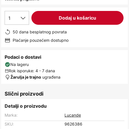
images
gallery
1
Dodaj u košaricu
50 dana besplatnog povrata
Plaćanje pouzećem dostupno
Podaci o dostavi
Na lageru
Rok isporuke: 4 - 7 dana
ugrađena
Žarulja je trajno
Slični proizvodi
Detalji o proizvodu
Marka:
Lucande
SKU:
9626386