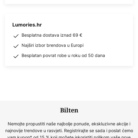
Lumories.hr
Besplatna dostava iznad 69 €
Najširi izbor brendova u Europi
Besplatan povrat robe u roku od 50 dana
Bilten
Nemojte propustiti naše najbolje ponude, ekskluzivne akcije i
najnovije trendove u rasvjeti. Registrirajte se sada i poslat ćemo
vam kupon* od 15 % koji možete iskoristiti prilikom vaše prve