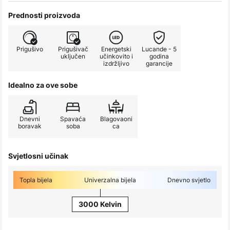
Prednosti proizvoda
Prigušivo
Prigušivač
Energetski
Lucande - 5
uključen
učinkovito i
godina
izdržljivo
garancije
Idealno za ove sobe
Dnevni
Spavaća
Blagovaoni
boravak
soba
ca
Svjetlosni učinak
Topla bijela
Univerzalna bijela
Dnevno svjetlo
3000 Kelvin