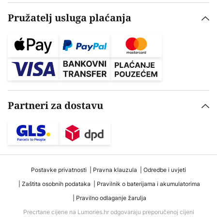
Pružatelj usluga plaćanja
Partneri za dostavu
Postavke privatnosti
Pravna klauzula
Odredbe i uvjeti
Zaštita osobnih podataka
Pravilnik o baterijama i akumulatorima
Pravilno odlaganje žarulja
Precrtane cijene na Lumories.hr odgovaraju preporučenoj cijeni