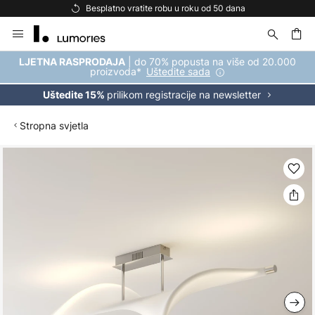
Besplatno vratite robu u roku od 50 dana
Skip
to
Content
| do 70% popusta na više od 20.000
LJETNA RASPRODAJA
proizvoda*
Uštedite sada
prilikom registracije na newsletter
Uštedite 15%
Stropna svjetla
Skip
to
the
end
of
the
images
gallery