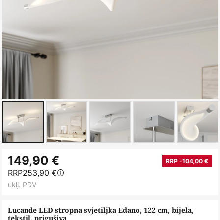
Skip
149,90 €
to
RRP -104,00 €
RRP
253,90 €
the
uklj. PDV
beginning
of
Lucande LED stropna svjetiljka Edano, 122 cm, bijela,
the
tekstil, prigušiva