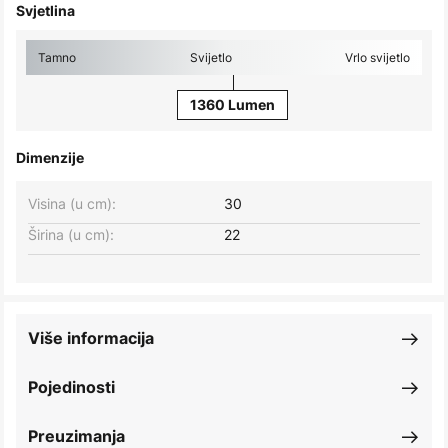
Svjetlina
Tamno
Svijetlo
Vrlo svijetlo
1360 Lumen
Dimenzije
Visina (u cm):
30
Širina (u cm):
22
Više informacija
Pojedinosti
Preuzimanja