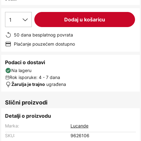
images
gallery
1
Dodaj u košaricu
50 dana besplatnog povrata
Plaćanje pouzećem dostupno
Podaci o dostavi
Na lageru
Rok isporuke: 4 - 7 dana
ugrađena
Žarulja je trajno
Slični proizvodi
Detalji o proizvodu
Marka:
Lucande
SKU:
9626106