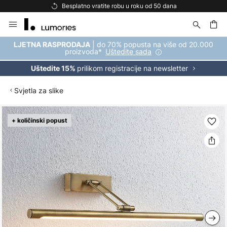
Besplatno vratite robu u roku od 50 dana
Skip
to
Content
| do 70% popusta na više od 20.000
LJETNA RASPRODAJA
proizvoda*
Uštedite sada
prilikom registracije na newsletter
Uštedite 15%
Svjetla za slike
Skip
+ količinski popust
to
the
end
of
the
images
gallery