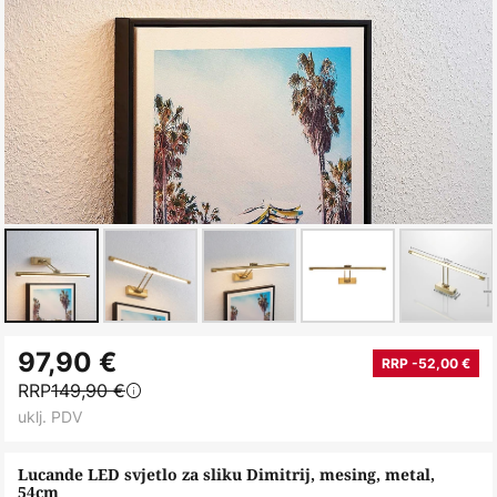
Skip
97,90 €
to
RRP -52,00 €
RRP
149,90 €
the
uklj. PDV
beginning
of
Lucande LED svjetlo za sliku Dimitrij, mesing, metal,
the
54cm