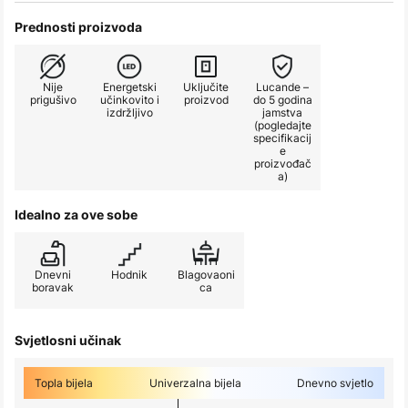
Prednosti proizvoda
Nije
Energetski
Uključite
Lucande –
prigušivo
učinkovito i
proizvod
do 5 godina
izdržljivo
jamstva
(pogledajte
specifikacij
e
proizvođač
a)
Idealno za ove sobe
Dnevni
Hodnik
Blagovaoni
boravak
ca
Svjetlosni učinak
Topla bijela
Univerzalna bijela
Dnevno svjetlo