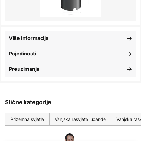
Više informacija
Pojedinosti
Preuzimanja
Slične kategorije
Prizemna svjetla
Vanjska rasvjeta lucande
Vanjska ras