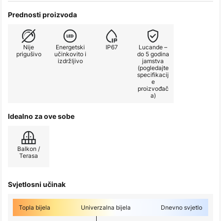
Prednosti proizvoda
Nije
Energetski
IP67
Lucande –
prigušivo
učinkovito i
do 5 godina
izdržljivo
jamstva
(pogledajte
specifikacij
e
proizvođač
a)
Idealno za ove sobe
Balkon /
Terasa
Svjetlosni učinak
Topla bijela
Univerzalna bijela
Dnevno svjetlo