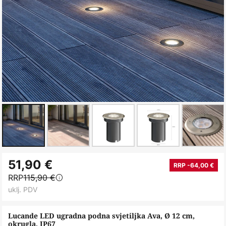
Skip
51,90 €
to
RRP -64,00 €
RRP
115,90 €
the
uklj. PDV
beginning
of
Lucande LED ugradna podna svjetiljka Ava, Ø 12 cm,
the
okrugla, IP67