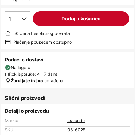
images
gallery
1
Dodaj u košaricu
50 dana besplatnog povrata
Plaćanje pouzećem dostupno
Podaci o dostavi
Na lageru
Rok isporuke: 4 - 7 dana
ugrađena
Žarulja je trajno
Slični proizvodi
Detalji o proizvodu
Marka:
Lucande
SKU:
9616025