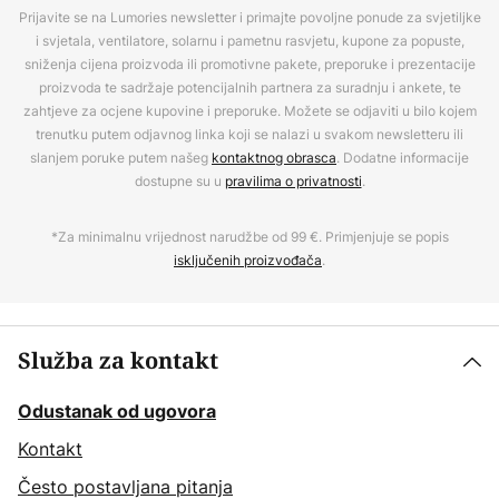
Prijavite se na Lumories newsletter i primajte povoljne ponude za svjetiljke
i svjetala, ventilatore, solarnu i pametnu rasvjetu, kupone za popuste,
sniženja cijena proizvoda ili promotivne pakete, preporuke i prezentacije
proizvoda te sadržaje potencijalnih partnera za suradnju i ankete, te
zahtjeve za ocjene kupovine i preporuke. Možete se odjaviti u bilo kojem
trenutku putem odjavnog linka koji se nalazi u svakom newsletteru ili
slanjem poruke putem našeg
kontaktnog obrasca
. Dodatne informacije
dostupne su u
pravilima o privatnosti
.
*Za minimalnu vrijednost narudžbe od 99 €. Primjenjuje se popis
isključenih proizvođača
.
Služba za kontakt
Odustanak od ugovora
Kontakt
Često postavljana pitanja