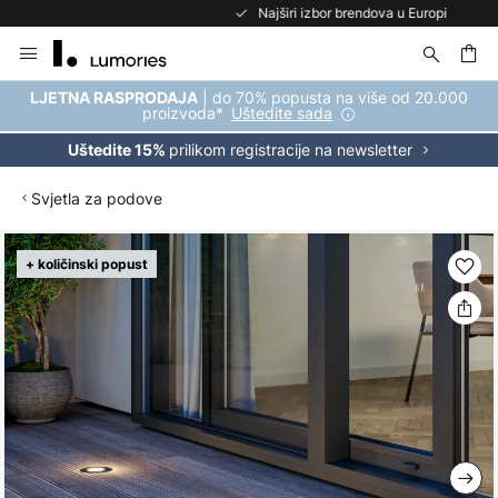
Najširi izbor brendova u Europi
Skip
to
Content
| do 70% popusta na više od 20.000
LJETNA RASPRODAJA
proizvoda*
Uštedite sada
prilikom registracije na newsletter
Uštedite 15%
Svjetla za podove
Skip
+ količinski popust
to
the
end
of
the
images
gallery