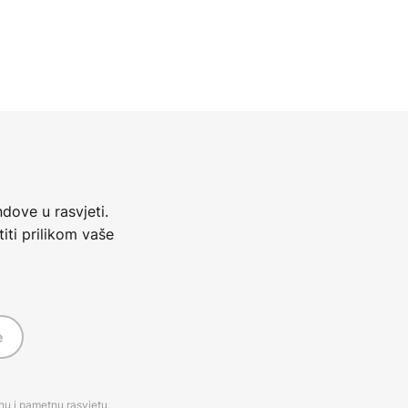
dove u rasvjeti.
iti prilikom vaše
e
rnu i pametnu rasvjetu,