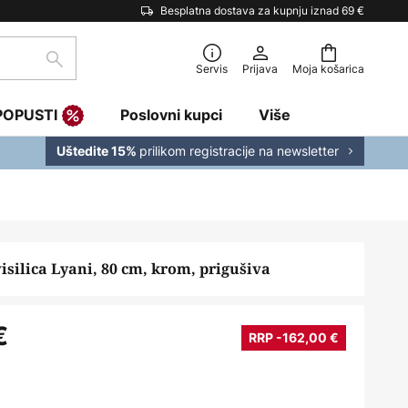
Besplatna dostava za kupnju iznad 69 €
traži
Servis
Prijava
Moja košarica
POPUSTI
Poslovni kupci
Više
prilikom registracije na newsletter
Uštedite 15%
silica Lyani, 80 cm, krom, prigušiva
€
RRP -162,00 €