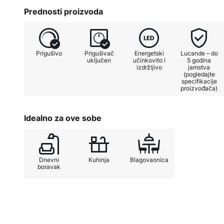
Površina metalnog prstena je sjajn
Prednosti proizvoda
učinak LED visilice.
Prigušivo
Prigušivač
Energetski
Lucande – do
uključen
učinkovito i
5 godina
izdržljivo
jamstva
(pogledajte
specifikacije
proizvođača)
Idealno za ove sobe
Dnevni
Kuhinja
Blagovaonica
boravak