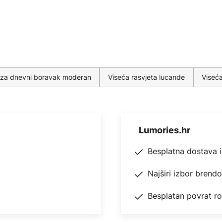
ke za dnevni boravak moderan
Viseća rasvjeta lucande
Viseća
Lumories.hr
Besplatna dostava 
Najširi izbor brend
Besplatan povrat r