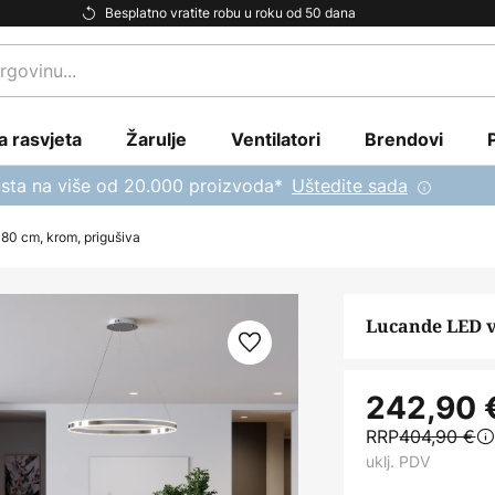
Besplatno vratite robu u roku od 50 dana
a rasvjeta
Žarulje
Ventilatori
Brendovi
sta na više od 20.000 proizvoda*
Uštedite sada
 80 cm, krom, prigušiva
Lucande LED vi
242,90 
RRP
404,90 €
uklj. PDV