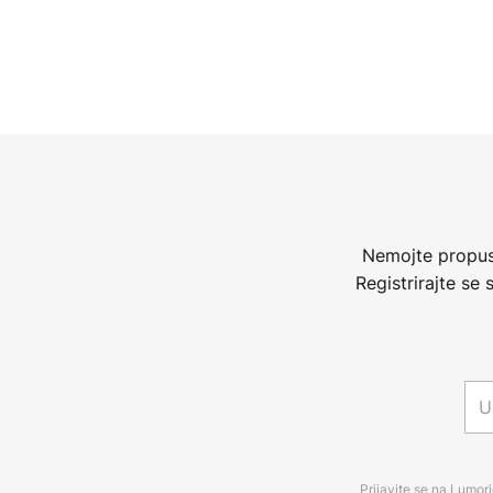
Nemojte propust
Registrirajte se
Prijavite se na Lumori