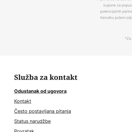
kupone za popuste
potencijalnih partn
trenutku putem odj
*Za 
Služba za kontakt
Odustanak od ugovora
Kontakt
Često postavljana pitanja
Status narudžbe
Povratak