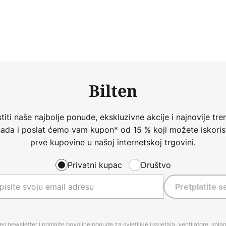
Bilten
iti naše najbolje ponude, ekskluzivne akcije i najnovije tren
 sada i poslat ćemo vam kupon* od 15 % koji možete iskorist
prve kupovine u našoj internetskoj trgovini.
Privatni kupac
Društvo
Pretplatite s
es newsletter i primajte povoljne ponude za svjetiljke i svjetala, ventilatore, sola