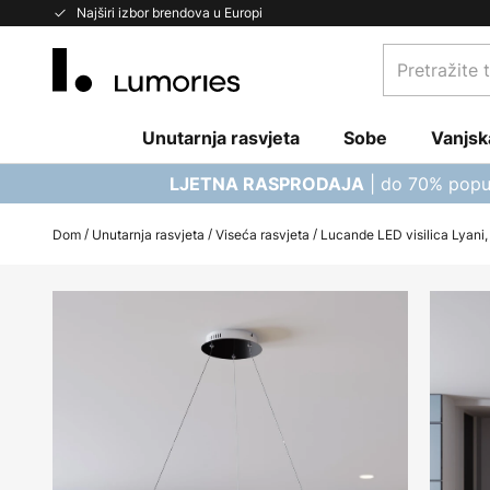
Skip
Najširi izbor brendova u Europi
to
Pretražite
Content
trgovinu...
Unutarnja rasvjeta
Sobe
Vanjsk
| do 70% popu
LJETNA RASPRODAJA
Dom
Unutarnja rasvjeta
Viseća rasvjeta
Lucande LED visilica Lyani,
Skip
to
the
end
of
the
images