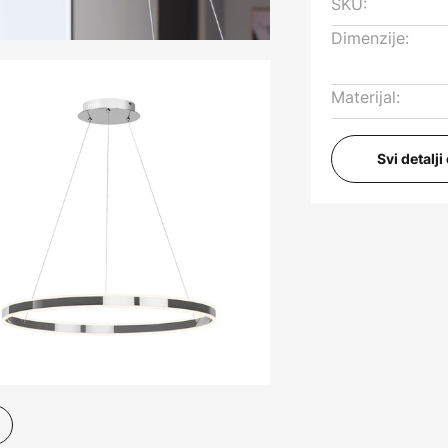
SKU:
Dimenzije:
Materijal:
Svi detalj