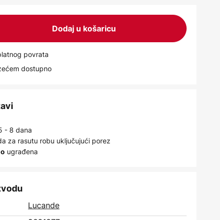
Dodaj u košaricu
latnog povrata
uzećem dostupno
tavi
5 - 8 dana
a za rasutu robu uključujući porez
ugrađena
no
izvodu
Lucande