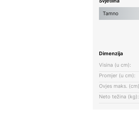
Svjetlina
o kromirana, što pojačava stilski
Tamno
Dimenzija
Visina (u cm):
Promjer (u cm):
Ovjes maks. (cm)
Neto težina (kg):