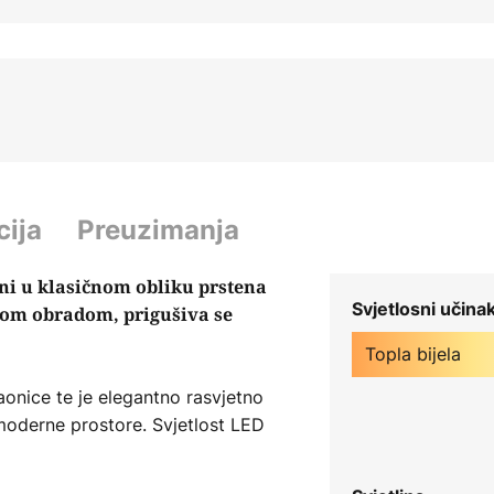
cija
Preuzimanja
ani u klasičnom obliku prstena
Svjetlosni učina
om obradom, prigušiva se
Topla bijela
aonice te je elegantno rasvjetno
moderne prostore. Svjetlost LED
trebi se zidni prekidač može
a se može regulirati u tri razine.