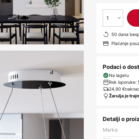
1
50 dana besp
Plaćanje po
Podaci o dos
Na lageru
Rok isporuke: 
24,90 €
naknad
Žarulja je traj
Detalji o pro
Marka: