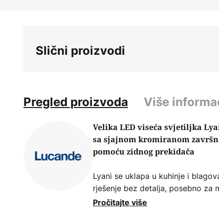
Skip
to
the
beginning
Slični proizvodi
of
the
images
gallery
Pregled proizvoda
Više informa
Velika LED viseća svjetiljka Ly
sa sjajnom kromiranom završn
pomoću zidnog prekidača
Lyani se uklapa u kuhinje i blagov
rješenje bez detalja, posebno za 
dioda je izuzetno visoka, a po po
Pročitajte više
koristiti kao prigušivač, a svjetlin