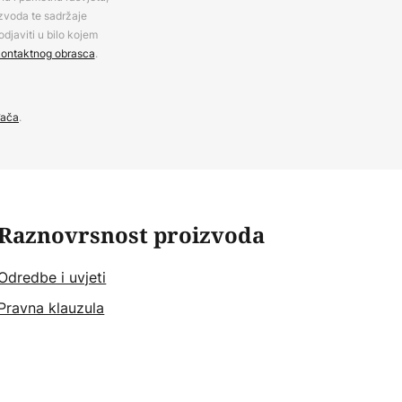
izvoda te sadržaje
djaviti u bilo kojem
ontaktnog obrasca
.
đača
.
Raznovrsnost proizvoda
Odredbe i uvjeti
Pravna klauzula