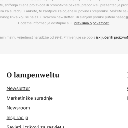
, sniženja cijena proizvoda ili promotivne pakete, preporuke i prezentacije pro
era za suradnju i ankete, te zahtjeve za ocjene kupovine i preporuke. Možete se o
avnog linka koji se nalazi u svakom newsletteru ili slanjem poruke putem našeg
k
Dodatne informacije dostupne su u
pravilima o privatnosti
.
minimalnu vrijednost narudžbe od 99 €. Primjenjuje se popis
isključenih proizvo
O lampenweltu
Newsletter
Marketinške suradnje
Newsroom
Inspiracija
Savjeti i trikovi za rasvjetu