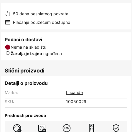
images
gallery
50 dana besplatnog povrata
Plaćanje pouzećem dostupno
Podaci o dostavi
Nema na skladištu
ugrađena
Žarulja je trajno
Slični proizvodi
Detalji o proizvodu
Marka:
Lucande
SKU:
10050029
Prednosti proizvoda