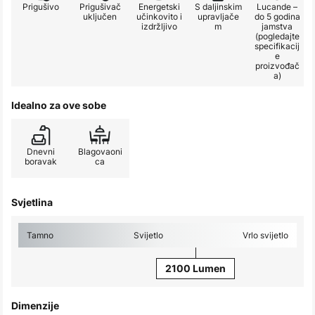
Prigušivo
Prigušivač
Energetski
S daljinskim
Lucande –
uključen
učinkovito i
upravljače
do 5 godina
izdržljivo
m
jamstva
(pogledajte
specifikacij
e
proizvođač
a)
Idealno za ove sobe
Dnevni
Blagovaoni
boravak
ca
Svjetlina
Tamno
Svijetlo
Vrlo svijetlo
2100 Lumen
Dimenzije