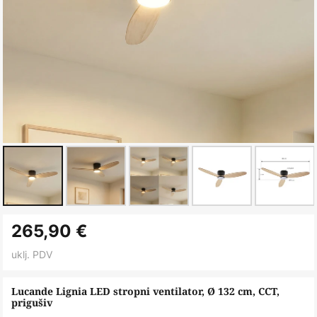
Skip
265,90 €
to
the
uklj. PDV
beginning
of
Lucande Lignia LED stropni ventilator, Ø 132 cm, CCT,
prigušiv
the