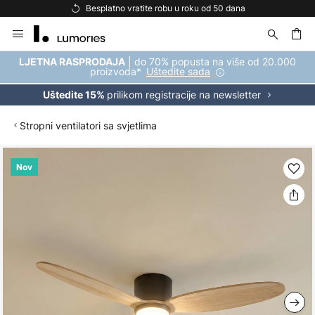
Besplatno vratite robu u roku od 50 dana
Skip
to
Content
| do 70% popusta na više od 20.000
LJETNA RASPRODAJA
proizvoda*
Uštedite sada
prilikom registracije na newsletter
Uštedite 15%
Stropni ventilatori sa svjetlima
Skip
Nov
to
the
end
of
the
images
gallery