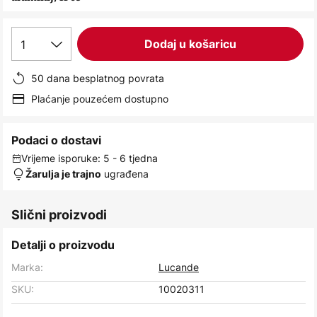
images
gallery
1
Dodaj u košaricu
50 dana besplatnog povrata
Plaćanje pouzećem dostupno
Podaci o dostavi
Vrijeme isporuke: 5 - 6 tjedna
ugrađena
Žarulja je trajno
Slični proizvodi
Detalji o proizvodu
Marka:
Lucande
SKU:
10020311