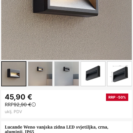
Skip
45,90 €
to
RRP -50%
RRP
92,90 €
the
uklj. PDV
beginning
of
Lucande Weno vanjska zidna LED svjetiljka, crna,
the
aluminij, IP65