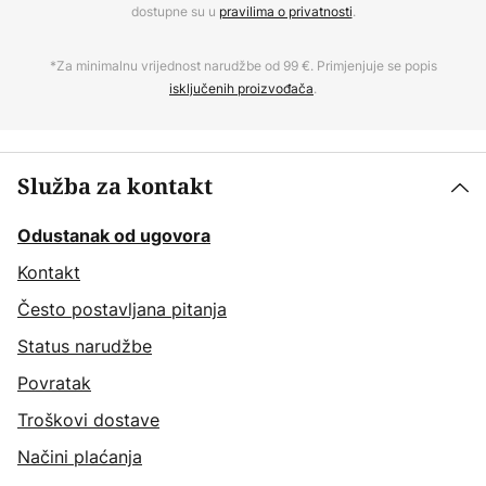
dostupne su u
pravilima o privatnosti
.
*Za minimalnu vrijednost narudžbe od 99 €. Primjenjuje se popis
isključenih proizvođača
.
Služba za kontakt
Odustanak od ugovora
Kontakt
Često postavljana pitanja
Status narudžbe
Povratak
Troškovi dostave
Načini plaćanja