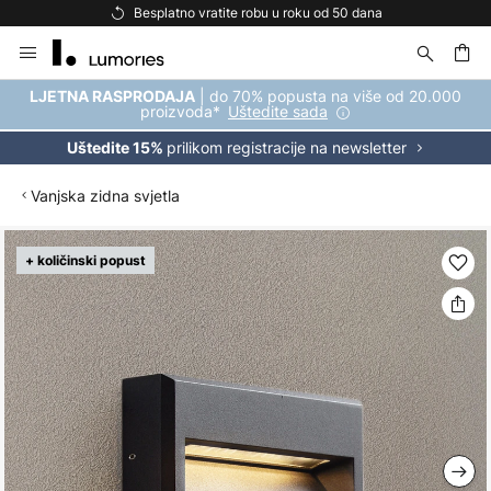
Besplatno vratite robu u roku od 50 dana
Skip
to
Content
| do 70% popusta na više od 20.000
LJETNA RASPRODAJA
proizvoda*
Uštedite sada
prilikom registracije na newsletter
Uštedite 15%
Vanjska zidna svjetla
Skip
+ količinski popust
to
the
end
of
the
images
gallery