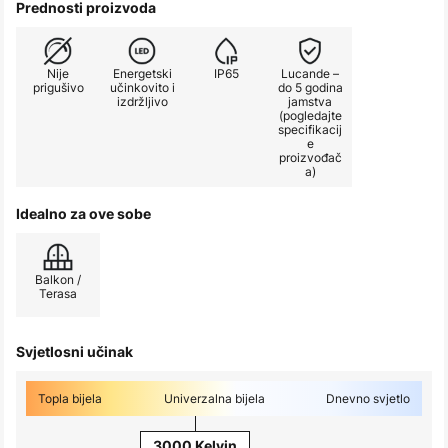
Prednosti proizvoda
Nije
Energetski
IP65
Lucande –
prigušivo
učinkovito i
do 5 godina
izdržljivo
jamstva
(pogledajte
specifikacij
e
proizvođač
a)
Idealno za ove sobe
Balkon /
Terasa
Svjetlosni učinak
Topla bijela
Univerzalna bijela
Dnevno svjetlo
3000 Kelvin