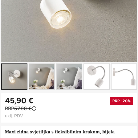
Skip
45,90 €
to
RRP -20%
RRP
57,90 €
the
uklj. PDV
beginning
of
Maxi zidna svjetiljka s fleksibilnim krakom, bijela
the