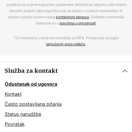
zahtjeve za ocjene kupovine i preporuke. Možete se odjaviti u bilo kojem
trenutku putem odjavnog linka koji se nalazi u svakom newsletteru ili
slanjem poruke putem našeg
kontaktnog obrasca
. Dodatne informacije
dostupne su u
pravilima o privatnosti
.
*Za minimalnu vrijednost narudžbe od 99 €. Primjenjuje se popis
isključenih proizvođača
.
Služba za kontakt
Odustanak od ugovora
Kontakt
Često postavljana pitanja
Status narudžbe
Povratak