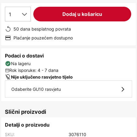
images
gallery
1
Dodaj u košaricu
50 dana besplatnog povrata
Plaćanje pouzećem dostupno
Podaci o dostavi
Na lageru
Rok isporuke: 4 - 7 dana
Nije uključeno rasvjetno tijelo
Odaberite GU10 rasvjetu
Slični proizvodi
Detalji o proizvodu
SKU:
3076110