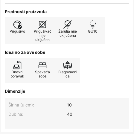
Prednosti proizvoda
Prigušivo
Prigušivač
Žarulja nije
GU10
nije
uključena
uključen
Idealno za ove sobe
Dnevni
Spavaća
Blagovaoni
boravak
soba
ca
Dimenzije
Širina (u cm):
10
Dubina:
40