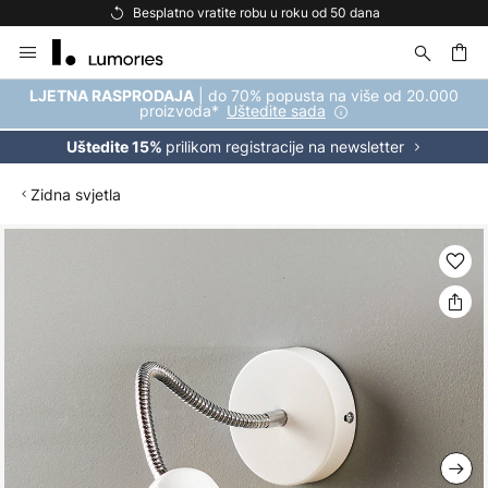
Besplatno vratite robu u roku od 50 dana
Skip
to
Content
| do 70% popusta na više od 20.000
LJETNA RASPRODAJA
proizvoda*
Uštedite sada
prilikom registracije na newsletter
Uštedite 15%
Zidna svjetla
Skip
to
the
end
of
the
images
gallery