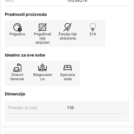
SKU:
10039276
Prednosti proizvoda
Prigušivo
Prigušivač
Žarulja nije
E14
nije
uključena
uključen
Idealno za ove sobe
Dnevni
Blagovaoni
Spavaća
boravak
ca
soba
Dimenzije
Promjer (u cm):
116