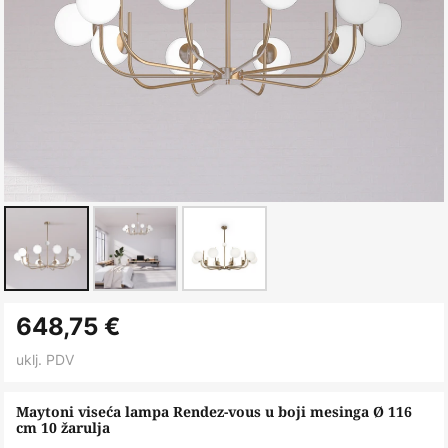
Skip
648,75 €
to
the
uklj. PDV
beginning
of
Maytoni viseća lampa Rendez-vous u boji mesinga Ø 116
cm 10 žarulja
the