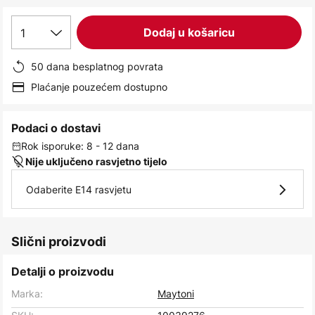
images
gallery
1
Dodaj u košaricu
50 dana besplatnog povrata
Plaćanje pouzećem dostupno
Podaci o dostavi
Rok isporuke: 8 - 12 dana
Nije uključeno rasvjetno tijelo
Odaberite E14 rasvjetu
Slični proizvodi
Detalji o proizvodu
Marka:
Maytoni