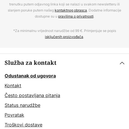
trenutku putem odjavnog linka koji se nalazi u svakom newsletteru ili
slanjem poruke putem našeg
kontaktnog obrasca
. Dodatne informacije
dostupne su u
pravilima o privatnosti
.
*Za minimalnu vrijednost narudžbe od 99 €. Primjenjuje se popis
isključenih proizvođača
.
Služba za kontakt
Odustanak od ugovora
Kontakt
Često postavljana pitanja
Status narudžbe
Povratak
Troškovi dostave