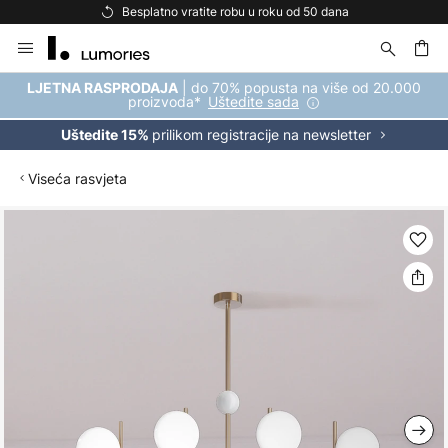
Besplatno vratite robu u roku od 50 dana
Skip
to
Content
| do 70% popusta na više od 20.000
LJETNA RASPRODAJA
proizvoda*
Uštedite sada
prilikom registracije na newsletter
Uštedite 15%
Viseća rasvjeta
Skip
to
the
end
of
the
images
gallery