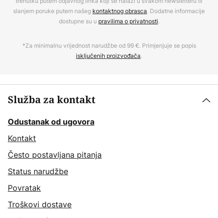
trenutku putem odjavnog linka koji se nalazi u svakom newsletteru ili
slanjem poruke putem našeg
kontaktnog obrasca
. Dodatne informacije
dostupne su u
pravilima o privatnosti
.
*Za minimalnu vrijednost narudžbe od 99 €. Primjenjuje se popis
isključenih proizvođača
.
Služba za kontakt
Odustanak od ugovora
Kontakt
Često postavljana pitanja
Status narudžbe
Povratak
Troškovi dostave