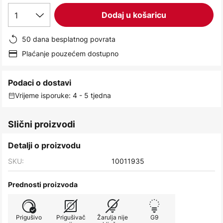
images
1
Dodaj u košaricu
gallery
50 dana besplatnog povrata
Plaćanje pouzećem dostupno
Podaci o dostavi
Vrijeme isporuke: 4 - 5 tjedna
Slični proizvodi
Detalji o proizvodu
SKU:
10011935
Prednosti proizvoda
Prigušivo
Prigušivač
Žarulja nije
G9