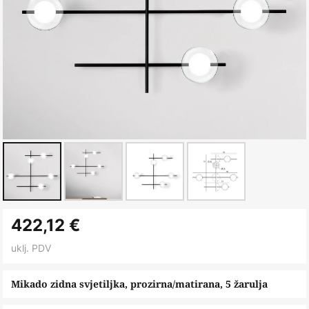
Skip
422,12 €
to
the
uklj. PDV
beginning
of
Mikado zidna svjetiljka, prozirna/matirana, 5 žarulja
the