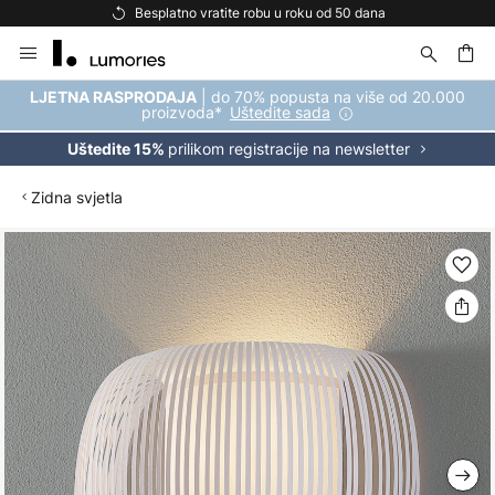
Besplatno vratite robu u roku od 50 dana
Skip
to
Content
| do 70% popusta na više od 20.000
LJETNA RASPRODAJA
proizvoda*
Uštedite sada
prilikom registracije na newsletter
Uštedite 15%
Zidna svjetla
Skip
to
the
end
of
the
images
gallery