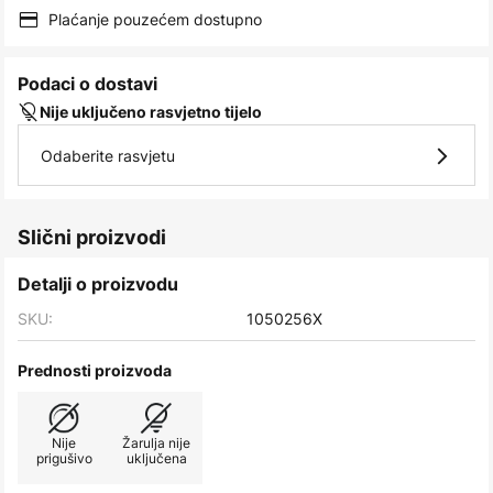
images
Plaćanje pouzećem dostupno
gallery
Podaci o dostavi
Nije uključeno rasvjetno tijelo
Odaberite rasvjetu
Slični proizvodi
Detalji o proizvodu
SKU:
1050256X
Prednosti proizvoda
Nije
Žarulja nije
prigušivo
uključena