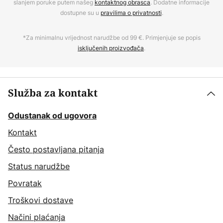
slanjem poruke putem našeg
kontaktnog obrasca
. Dodatne informacije
dostupne su u
pravilima o privatnosti
.
*Za minimalnu vrijednost narudžbe od 99 €. Primjenjuje se popis
isključenih proizvođača
.
Služba za kontakt
Odustanak od ugovora
Kontakt
Često postavljana pitanja
Status narudžbe
Povratak
Troškovi dostave
Načini plaćanja