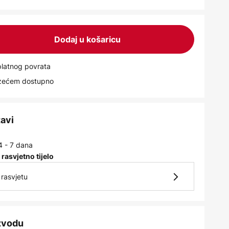
Dodaj u košaricu
latnog povrata
uzećem dostupno
tavi
4 - 7 dana
 rasvjetno tijelo
rasvjetu
izvodu