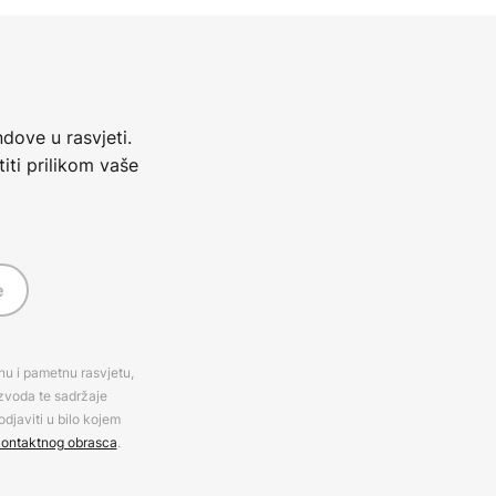
dove u rasvjeti.
iti prilikom vaše
e
rnu i pametnu rasvjetu,
izvoda te sadržaje
djaviti u bilo kojem
ontaktnog obrasca
.