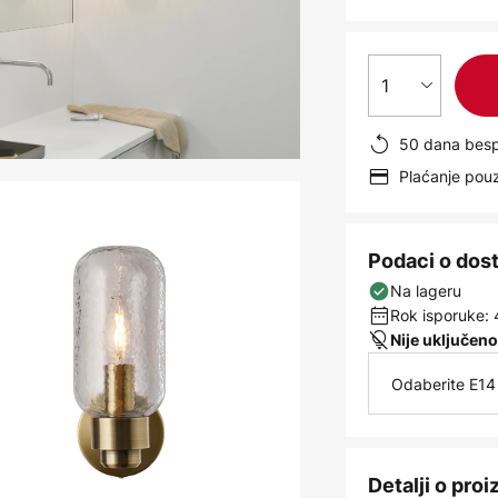
1
50 dana besp
Plaćanje po
Podaci o dos
Na lageru
Rok isporuke: 
Nije uključeno
Odaberite E14 
Detalji o pro