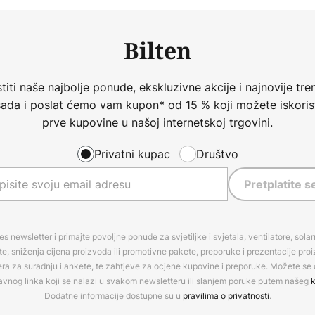
Bilten
iti naše najbolje ponude, ekskluzivne akcije i najnovije tren
 sada i poslat ćemo vam kupon* od 15 % koji možete iskorist
prve kupovine u našoj internetskoj trgovini.
Privatni kupac
Društvo
Pretplatite s
es newsletter i primajte povoljne ponude za svjetiljke i svjetala, ventilatore, sola
, sniženja cijena proizvoda ili promotivne pakete, preporuke i prezentacije pro
era za suradnju i ankete, te zahtjeve za ocjene kupovine i preporuke. Možete se o
avnog linka koji se nalazi u svakom newsletteru ili slanjem poruke putem našeg
k
Dodatne informacije dostupne su u
pravilima o privatnosti
.