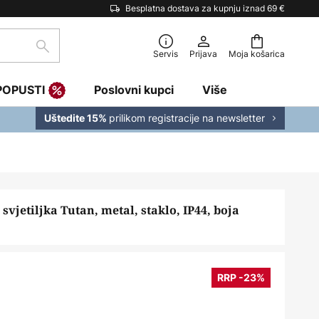
Besplatna dostava za kupnju iznad 69 €
traži
Servis
Prijava
Moja košarica
POPUSTI
Poslovni kupci
Više
prilikom registracije na newsletter
Uštedite 15%
svjetiljka Tutan, metal, staklo, IP44, boja
RRP -23%