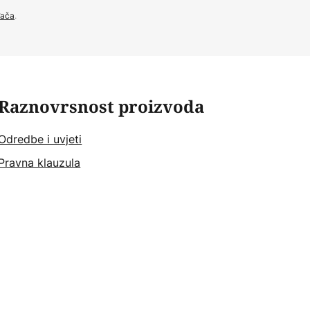
đača
.
Raznovrsnost proizvoda
Odredbe i uvjeti
Pravna klauzula