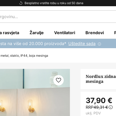
Besplatno vratite robu u roku od 50 dana
a rasvjeta
Žarulje
Ventilatori
Brendovi
sta na više od 20.000 proizvoda*
Uštedite sada
, metal, staklo, IP44, boja mesinga
Nordlux zidna 
mesinga
37,90 €
RRP
49,31 €
uklj. PDV