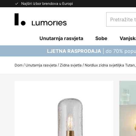
Skip
Najširi izbor brendova u Europi
to
Pretražite
Content
trgovinu...
Unutarnja rasvjeta
Sobe
Vanjsk
| do 70% popu
LJETNA RASPRODAJA
Dom
Unutarnja rasvjeta
Zidna svjetla
Nordlux zidna svjetiljka Tutan
Skip
to
the
end
of
the
images