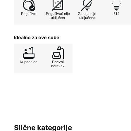
uključena.
Prigušivo
Prigušivač nije
Žarulja nije
E14
uključen
uključena
Idealno za ove sobe
Kupaonica
Dnevni
boravak
Slične kategorije