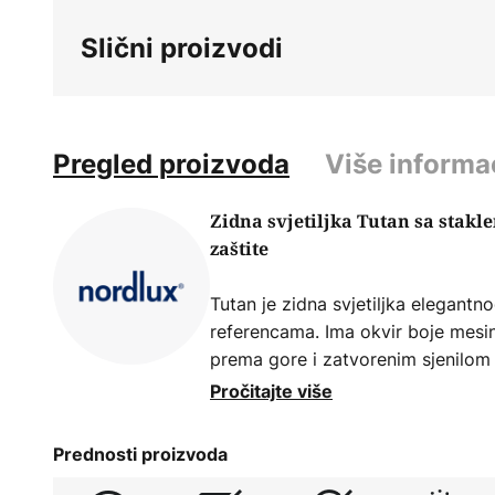
beginning
Slični proizvodi
of
the
images
gallery
Pregled proizvoda
Više informa
Zidna svjetiljka Tutan sa stakl
zaštite
Tutan je zidna svjetiljka elegantn
referencama. Ima okvir boje mesi
prema gore i zatvorenim sjenilom
teksturiranog stakla. S IP44 stupn
Pročitajte više
kupaonicu i može se postaviti poj
kupaonskog ogledala. Zidna svjeti
Prednosti proizvoda
LED žaruljom u obliku svijeće s teh