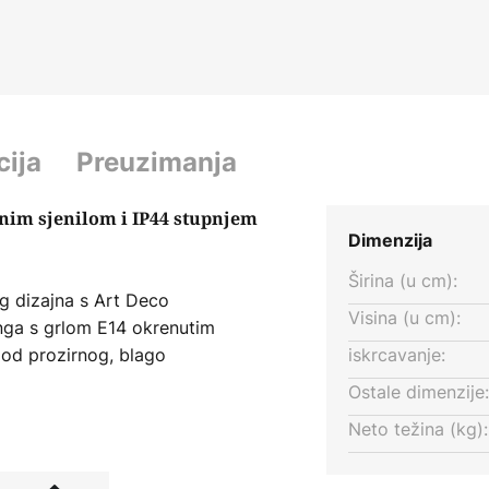
cija
Preuzimanja
enim sjenilom i IP44 stupnjem
Dimenzija
Širina (u cm):
og dizajna s Art Deco
Visina (u cm):
nga s grlom E14 okrenutim
 od prozirnog, blago
iskrcavanje:
jem zaštite, savršena je za
Ostale dimenzije:
edinačno ili u paru pored
Neto težina (kg):
ljka izgleda posebno lijepo s
nologijom žarne niti. Žarulja nije