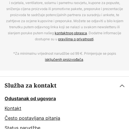
i svjetala, ventilatore, solarnu i pametnu rasvjetu, kupone za popuste,
sniženja cijena proizvoda ili promotivne pakete, preporuke i prezentacije
proizvoda te sadržaje potencijalnih partnera za suradnju i ankete, te
zahtjeve za ocjene kupovine i preporuke. Možete se odjaviti u bilo kojem
trenutku putem odjavnog linka koji se nalazi u svakom newsletteru ili
slanjem poruke putem našeg
kontaktnog obrasca
. Dodatne informacije
dostupne su u
pravilima o privatnosti
.
*Za minimalnu vrijednost narudžbe od 99 €. Primjenjuje se popis
isključenih proizvođača
.
Služba za kontakt
Odustanak od ugovora
Kontakt
Često postavljana pitanja
Status narudžbe