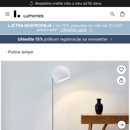
Besplatno vratite robu u roku od 50 dana
Skip
to
Content
| do 70% popusta na više od 20.000
LJETNA RASPRODAJA
proizvoda*
Uštedite sada
prilikom registracije na newsletter
Uštedite 15%
Podne lampe
Skip
to
the
end
of
the
images
gallery