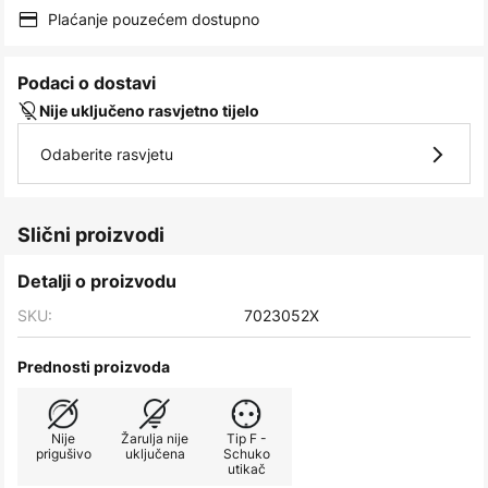
images
Plaćanje pouzećem dostupno
gallery
Podaci o dostavi
Nije uključeno rasvjetno tijelo
Odaberite rasvjetu
Slični proizvodi
Detalji o proizvodu
SKU:
7023052X
Prednosti proizvoda
Nije
Žarulja nije
Tip F -
prigušivo
uključena
Schuko
utikač