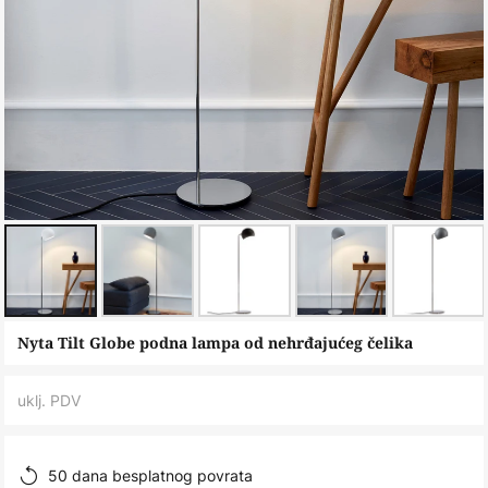
Skip
Nyta Tilt Globe podna lampa od nehrđajućeg čelika
to
the
uklj. PDV
beginning
of
the
50 dana besplatnog povrata