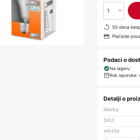
1
50 dana besp
Plaćanje po
Podaci o dos
Na lageru
Rok isporuke: 
Detalji o pro
Marka:
SKU:
verzija: