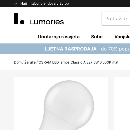
Skip
Najširi izbor brendova u Europi
to
Pretražite
Content
trgovinu...
Unutarnja rasvjeta
Sobe
Vanjsk
| do 70% popu
LJETNA RASPRODAJA
Dom
Žarulje
OSRAM LED lampa Classic A E27 8W 6.500K mat
Skip
to
the
end
of
the
images