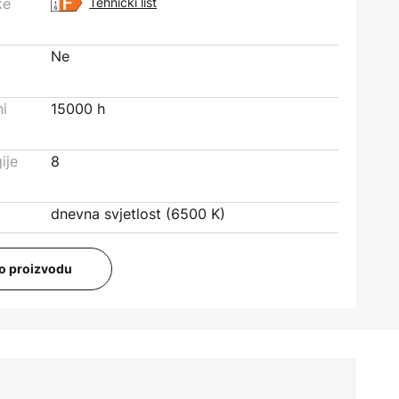
ke
Tehnički list
Ne
ni
15000 h
ije
8
dnevna svjetlost (6500 K)
i o proizvodu