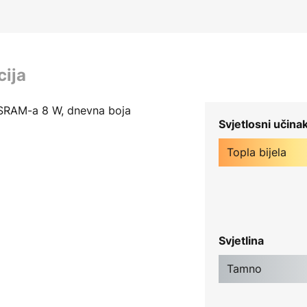
cija
OSRAM-a 8 W, dnevna boja
Svjetlosni učina
Topla bijela
Svjetlina
Tamno