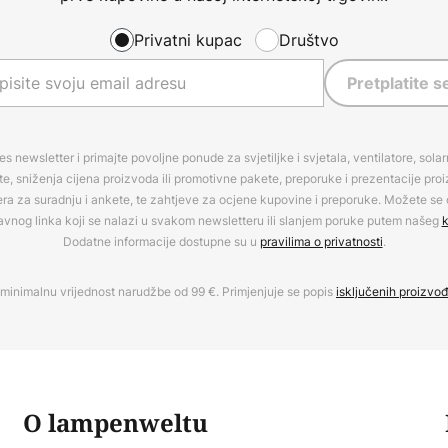
Privatni kupac
Društvo
Pretplatite s
es newsletter i primajte povoljne ponude za svjetiljke i svjetala, ventilatore, sola
, sniženja cijena proizvoda ili promotivne pakete, preporuke i prezentacije pro
era za suradnju i ankete, te zahtjeve za ocjene kupovine i preporuke. Možete se o
avnog linka koji se nalazi u svakom newsletteru ili slanjem poruke putem našeg
k
Dodatne informacije dostupne su u
pravilima o privatnosti
.
minimalnu vrijednost narudžbe od 99 €. Primjenjuje se popis
isključenih proizvo
O lampenweltu