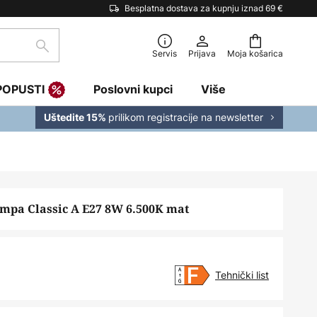
Besplatna dostava za kupnju iznad 69 €
traži
Servis
Prijava
Moja košarica
POPUSTI
Poslovni kupci
Više
prilikom registracije na newsletter
Uštedite 15%
pa Classic A E27 8W 6.500K mat
Tehnički list