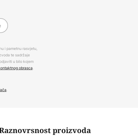
e
rnu i pametnu rasvjetu,
izvoda te sadržaje
djaviti u bilo kojem
ontaktnog obrasca
.
đača
.
Raznovrsnost proizvoda