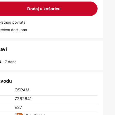
Dodaj u košaricu
latnog povrata
uzećem dostupno
tavi
4 - 7 dana
izvodu
OSRAM
7262641
E27