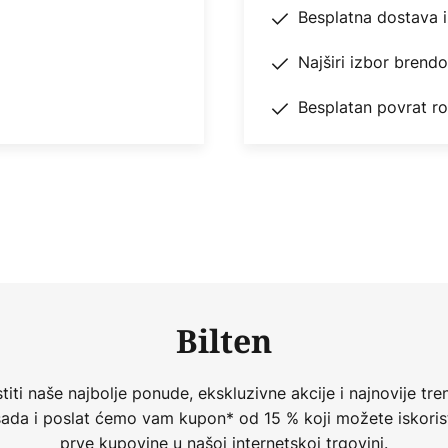
Besplatna dostava 
Najširi izbor brend
Besplatan povrat r
Bilten
iti naše najbolje ponude, ekskluzivne akcije i najnovije tren
 sada i poslat ćemo vam kupon* od 15 % koji možete iskorist
prve kupovine u našoj internetskoj trgovini.