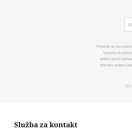
Prijavite se na Lumori
kupone za popuste
potencijalnih partn
trenutku putem odj
*Za 
Služba za kontakt