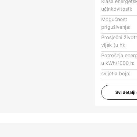
Klasa energets
učinkovitosti:
Mogućnost
prigušivanja:
Prosječni život
vijek (u h):
Potrošnja energ
u kWh/1000 h:
svijetla boja:
Svi detalj