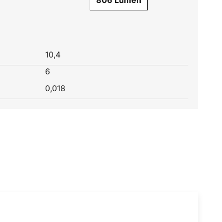
806 Lumen
10,4
6
0,018