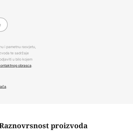
e
rnu i pametnu rasvjetu,
izvoda te sadržaje
djaviti u bilo kojem
ontaktnog obrasca
.
đača
.
Raznovrsnost proizvoda