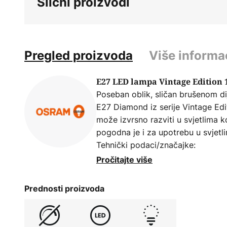
Slični proizvodi
Pregled proizvoda
Više informa
E27 LED lampa Vintage Edition 
Poseban oblik, sličan brušenom di
E27 Diamond iz serije Vintage Ed
može izvrsno razviti u svjetlima k
pogodna je i za upotrebu u svjetl
Tehnički podaci/značajke:
- Boja svjetla toplo bijela (2400 K
Pročitajte više
- dekorativni dizajn u toplom zla
- Usporedna vrijednost žarulje sa
Prednosti proizvoda
- nije prigušiva