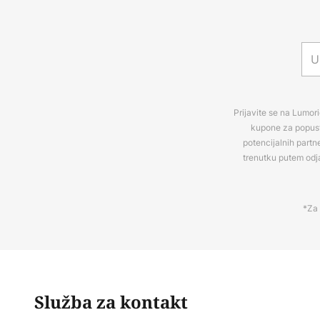
Prijavite se na Lumori
kupone za popuste
potencijalnih partn
trenutku putem odj
*Za 
Služba za kontakt