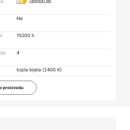
ke
Tehnički list
Ne
ni
15000 h
ije
4
topla bijela (2400 K)
i o proizvodu