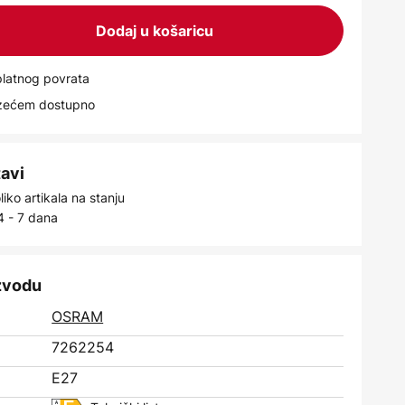
Dodaj u košaricu
latnog povrata
uzećem dostupno
tavi
iko artikala na stanju
4 - 7 dana
izvodu
OSRAM
7262254
E27