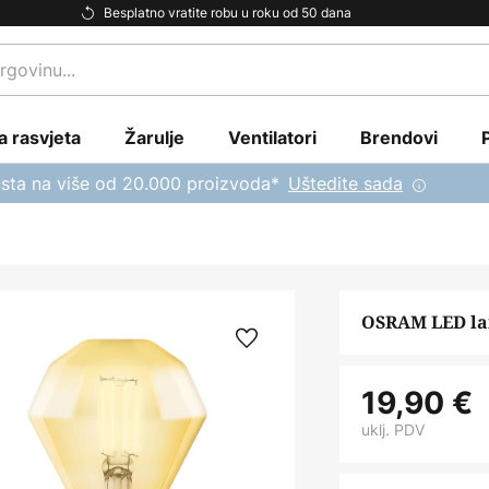
Besplatno vratite robu u roku od 50 dana
a rasvjeta
Žarulje
Ventilatori
Brendovi
sta na više od 20.000 proizvoda*
Uštedite sada
OSRAM LED la
19,90 €
uklj. PDV