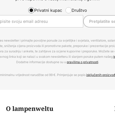
Privatni kupac
Društvo
Pretplatite s
es newsletter i primajte povoljne ponude za svjetiljke i svjetala, ventilatore, sola
, sniženja cijena proizvoda ili promotivne pakete, preporuke i prezentacije pro
era za suradnju i ankete, te zahtjeve za ocjene kupovine i preporuke. Možete se o
avnog linka koji se nalazi u svakom newsletteru ili slanjem poruke putem našeg
k
Dodatne informacije dostupne su u
pravilima o privatnosti
.
minimalnu vrijednost narudžbe od 99 €. Primjenjuje se popis
isključenih proizvo
O lampenweltu