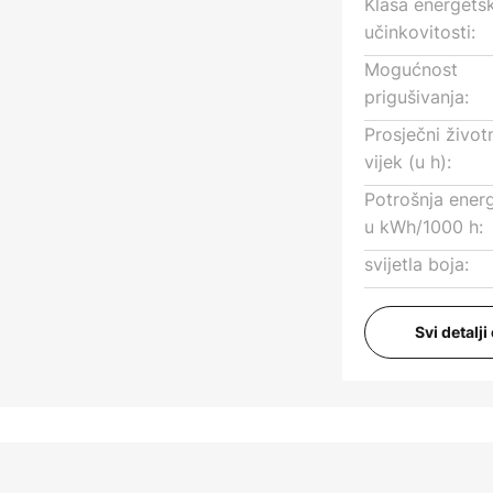
Klasa energets
učinkovitosti:
Mogućnost
prigušivanja:
Prosječni život
vijek (u h):
Potrošnja energ
u kWh/1000 h:
svijetla boja:
Svi detalj