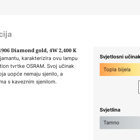
cija
1906 Diamond gold, 4W 2,400 K
Svjetlosni učina
jamantu, karakterizira ovu lampu
ition tvrtke OSRAM. Svoj učinak
Topla bijela
oja uopće nemaju sjenilo, a
ima s kaveznim sjenilom.
)
tnom tonu i obliku dijamanta
Svjetlina
 žarnom niti 40 W
Tamno