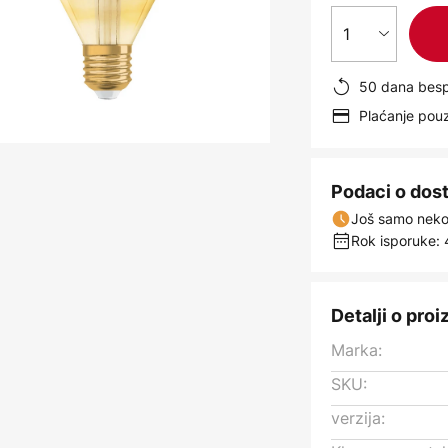
1
50 dana besp
Plaćanje po
Podaci o dos
Još samo nekol
Rok isporuke: 
Detalji o pro
Marka:
SKU:
verzija: