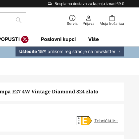
Besplatna dostava za kupnju iznad 69 €
traži
Servis
Prijava
Moja košarica
POPUSTI
Poslovni kupci
Više
prilikom registracije na newsletter
Uštedite 15%
mpa E27 4W Vintage Diamond 824 zlato
Tehnički list