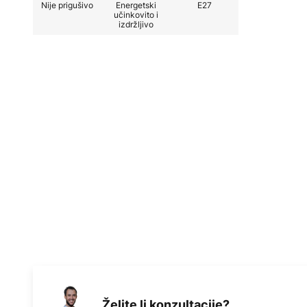
Nije prigušivo
Energetski
E27
učinkovito i
izdržljivo
Želite li konzultacije?