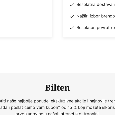
Besplatna dostava 
Najširi izbor brend
Besplatan povrat r
Bilten
iti naše najbolje ponude, ekskluzivne akcije i najnovije tren
 sada i poslat ćemo vam kupon* od 15 % koji možete iskorist
prve kupovine u našoj internetskoj trgovini.