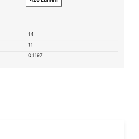
420 Lumen
14
11
0,1197