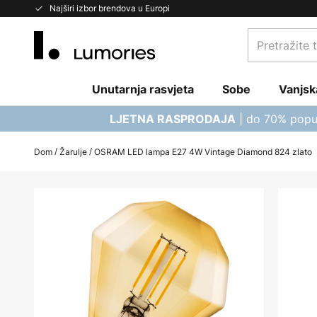
Skip
Najširi izbor brendova u Europi
to
Pretražite
Content
trgovinu...
Unutarnja rasvjeta
Sobe
Vanjsk
| do 70% popu
LJETNA RASPRODAJA
Dom
Žarulje
OSRAM LED lampa E27 4W Vintage Diamond 824 zlato
Skip
to
the
end
of
the
images