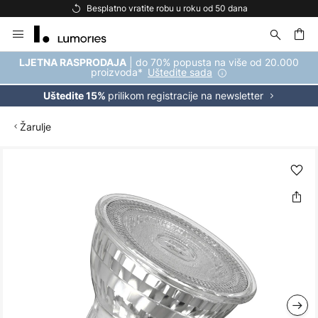
Besplatno vratite robu u roku od 50 dana
Skip
to
Content
| do 70% popusta na više od 20.000
LJETNA RASPRODAJA
proizvoda*
Uštedite sada
prilikom registracije na newsletter
Uštedite 15%
Žarulje
Skip
to
the
end
of
the
images
gallery