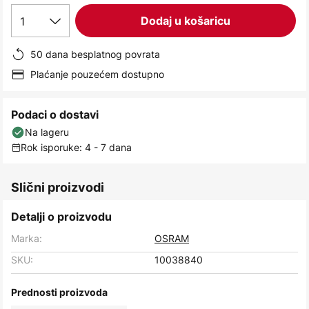
images
1
Dodaj u košaricu
gallery
50 dana besplatnog povrata
Plaćanje pouzećem dostupno
Podaci o dostavi
Na lageru
Rok isporuke: 4 - 7 dana
Slični proizvodi
Detalji o proizvodu
Marka:
OSRAM
SKU:
10038840
Prednosti proizvoda