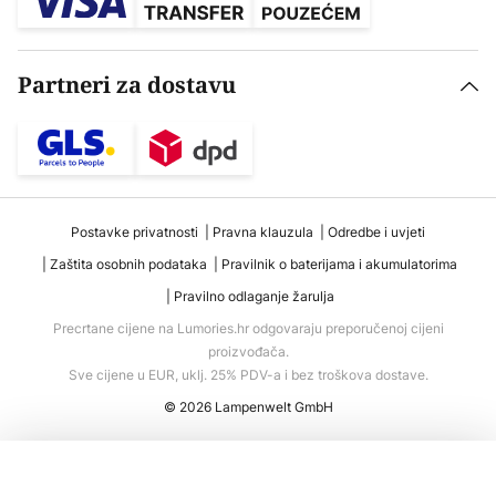
Partneri za dostavu
Postavke privatnosti
Pravna klauzula
Odredbe i uvjeti
Zaštita osobnih podataka
Pravilnik o baterijama i akumulatorima
Pravilno odlaganje žarulja
Precrtane cijene na Lumories.hr odgovaraju preporučenoj cijeni
proizvođača.
Sve cijene u EUR, uklj. 25% PDV-a i bez troškova dostave.
© 2026 Lampenwelt GmbH
Dodaj u košaricu