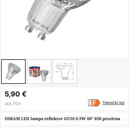
Skip
5,90 €
to
the
Tehnički list
uklj. PDV
beginning
of
OSRAM LED lampa reflektor GU10 6.9W 60° 830 prozirna
the