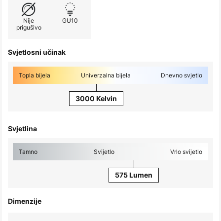
Nije
GU10
prigušivo
Svjetlosni učinak
Topla bijela
Univerzalna bijela
Dnevno svjetlo
3000 Kelvin
Svjetlina
Tamno
Svijetlo
Vrlo svijetlo
575 Lumen
Dimenzije