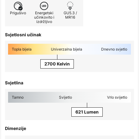
Prigušivo
Energetski
GU5.3 /
učinkovito i
MR16
izdržljivo
Svjetlosni učinak
Topla bijela
Univerzalna bijela
Dnevno svjetlo
2700 Kelvin
Svjetlina
Tamno
Svijetlo
Vrlo svijetlo
621 Lumen
Dimenzije