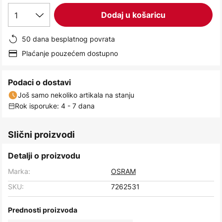
images
1
Dodaj u košaricu
gallery
50 dana besplatnog povrata
Plaćanje pouzećem dostupno
Podaci o dostavi
Još samo nekoliko artikala na stanju
Rok isporuke: 4 - 7 dana
Slični proizvodi
Detalji o proizvodu
Marka:
OSRAM
SKU:
7262531
Prednosti proizvoda