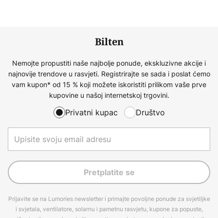
Bilten
Nemojte propustiti naše najbolje ponude, ekskluzivne akcije i
najnovije trendove u rasvjeti. Registrirajte se sada i poslat ćemo
vam kupon* od 15 % koji možete iskoristiti prilikom vaše prve
kupovine u našoj internetskoj trgovini.
Privatni kupac
Društvo
Pretplatite se
Prijavite se na Lumories newsletter i primajte povoljne ponude za svjetiljke
i svjetala, ventilatore, solarnu i pametnu rasvjetu, kupone za popuste,