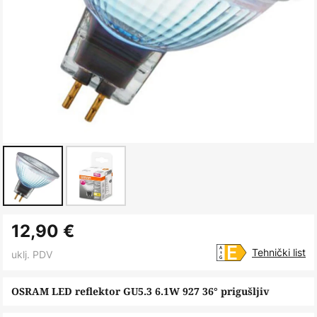
Skip
12,90 €
to
the
Tehnički list
uklj. PDV
beginning
of
OSRAM LED reflektor GU5.3 6.1W 927 36° prigušljiv
the