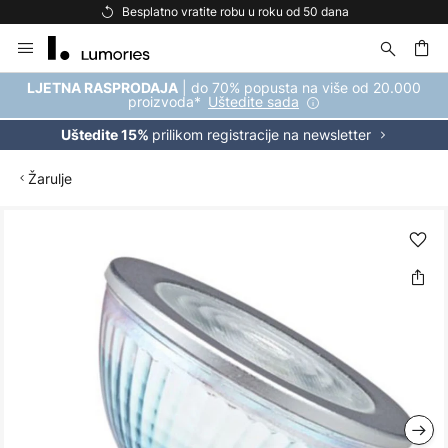
Besplatno vratite robu u roku od 50 dana
Skip
to
Content
| do 70% popusta na više od 20.000
LJETNA RASPRODAJA
proizvoda*
Uštedite sada
prilikom registracije na newsletter
Uštedite 15%
Žarulje
Skip
to
the
end
of
the
images
gallery