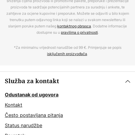
sniženja cijena proizvoda ili promotivne pakete, preporuke i prezentacije
proizvoda te sadržaje potencijalnih partnera za suradnju i ankete, te
zahtjeve za ocjene kupovine i preporuke. Možete se odjaviti u bilo kojem
trenutku putem odjavnog linka koji se nalazi u svakom newsletteru ili
slanjem poruke putem našeg
kontaktnog obrasca
. Dodatne informacije
dostupne su u
pravilima o privatnosti
.
*Za minimalnu vrijednost narudžbe od 99 €. Primjenjuje se popis
isključenih proizvođača
.
Služba za kontakt
Odustanak od ugovora
Kontakt
Često postavljana pitanja
Status narudžbe