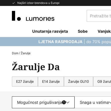
Skip
Najširi izbor brendova u Europi
to
Pretražite
Content
trgovinu...
Unutarnja rasvjeta
Sobe
Vanjsk
| do 70% popu
LJETNA RASPRODAJA
Dom
Žarulje
Žarulje Da
E27 žarulje
E14 žarulje
Žarulje GU10
G9 žarul
Mogućnost prigušivanja
Snaga u vatima
1