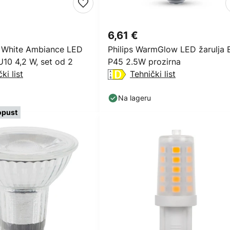
6,61 €
e White Ambiance LED
Philips WarmGlow LED žarulja 
U10 4,2 W, set od 2
P45 2.5W prozirna
ki list
Tehnički list
Na lageru
opust