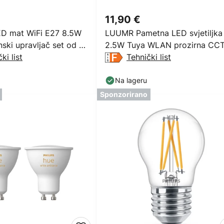
11,90 €
D mat WiFi E27 8.5W
LUUMR Pametna LED svjetiljka
ski upravljač set od 2
2.5W Tuya WLAN prozirna CC
ki list
Tehnički list
Na lageru
Sponzorirano