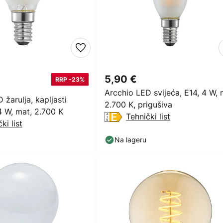
5,90 €
RRP -23%
Arcchio LED svijeća, E14, 4 W, 
 žarulja, kapljasti
2.700 K, prigušiva
 4 W, mat, 2.700 K
Tehnički list
ki list
Na lageru