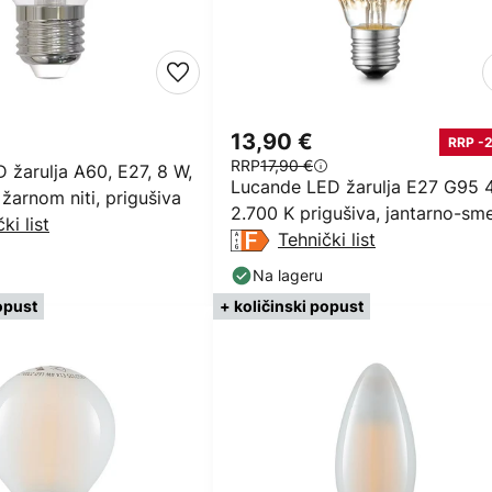
13,90 €
RRP -
RRP
17,90 €
 žarulja A60, E27, 8 W,
Lucande LED žarulja E27 G95
 žarnom niti, prigušiva
2.700 K prigušiva, jantarno-sm
ki list
Tehnički list
Na lageru
opust
+ količinski popust