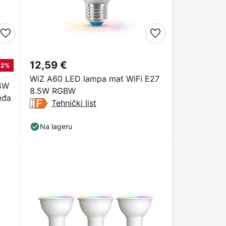
12,59 €
22%
WiZ A60 LED lampa mat WiFi E27
 4W
8.5W RGBW
eđa
Tehnički list
Na lageru