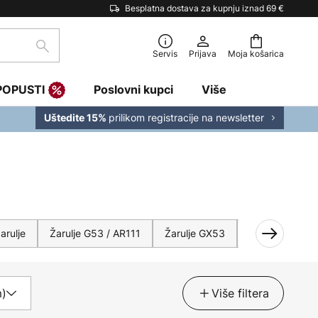
Besplatna dostava za kupnju iznad 69 €
traži
Servis
Prijava
Moja košarica
POPUSTI
Poslovni kupci
Više
prilikom registracije na newsletter
Uštedite 15%
arulje
Žarulje G53 / AR111
Žarulje GX53
B22 žarulje
m)
Više filtera