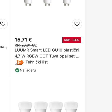
15,71 €
RRP -34%
RRP
23,91 €
mat,
LUUMR Smart LED GU10 plastični
4,7 W RGBW CCT Tuya opal set od
3
Tehnički list
Na lageru