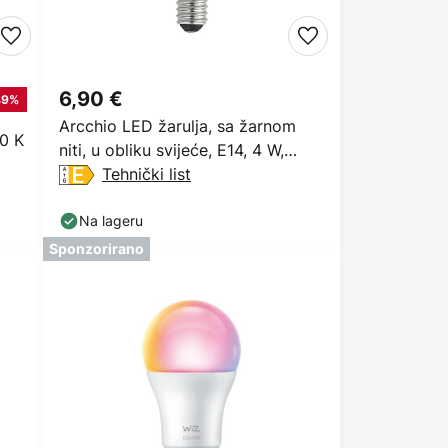
6,90 €
49%
Arcchio LED žarulja, sa žarnom
0 K
niti, u obliku svijeće, E14, 4 W,
prozirna
Tehnički list
Na lageru
Sponzorirano