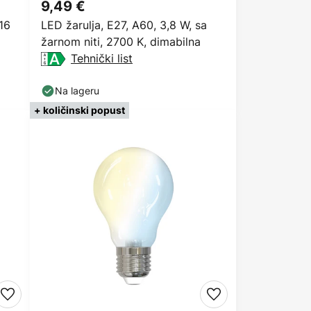
9,49 €
16
LED žarulja, E27, A60, 3,8 W, sa
žarnom niti, 2700 K, dimabilna
Tehnički list
Na lageru
+ količinski popust