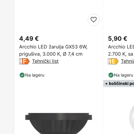
4,49 €
5,90 €
Arcchio LED žarulja GX53 6W,
Arcchio LED
prigušiva, 3.000 K, Ø 7,4 cm
2.700 K, sa
Tehnički list
Tehnič
Na lageru
Na lageru
+ količinski p