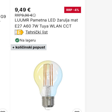
9,49 €
RRP -4%
RRP
9,90 €
 G9
LUUMR Pametna LED žarulja mat
T
E27 A60 7W Tuya WLAN CCT
Tehnički list
Na lageru
+ količinski popust