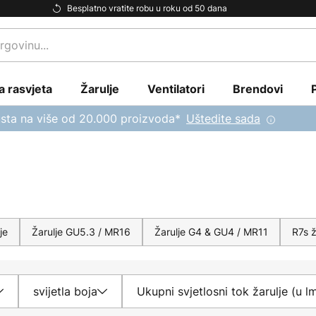
Besplatno vratite robu u roku od 50 dana
a rasvjeta
Žarulje
Ventilatori
Brendovi
sta na više od 20.000 proizvoda*
Uštedite sada
je
Žarulje GU5.3 / MR16
Žarulje G4 & GU4 / MR11
R7s ž
svijetla boja
Ukupni svjetlosni tok žarulje (u l