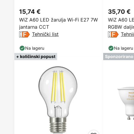
15,74 €
35,70 €
WiZ A60 LED žarulja Wi-Fi E27 7W
WiZ A60 LE
jantarna CCT
RGBW daljin
Tehnički list
komada
Tehnič
Na lageru
Na lageru
+ količinski popust
Sponzorirano