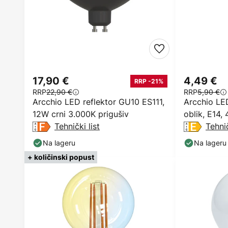
17,90 €
4,49 €
RRP -21%
RRP
22,90 €
RRP
5,90 €
Arcchio LED reflektor GU10 ES111,
Arcchio LED
12W crni 3.000K prigušiv
oblik, E14,
Tehnički list
Tehnič
Na lageru
Na lageru
+ količinski popust