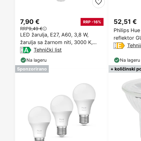
7,90 €
52,51 €
RRP -16%
RRP
9,49 €
Philips Hu
LED žarulja, E27, A60, 3,8 W,
reflektor G
žarulja sa žarnom niti, 3000 K,
Tehnič
prigušiva
Tehnički list
Na lageru
Na lageru
Sponzorirano
+ količinski p