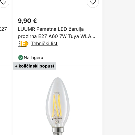
9,90 €
E27
LUUMR Pametna LED žarulja
prozirna E27 A60 7W Tuya WLAN
CCT
Tehnički list
Na lageru
+ količinski popust