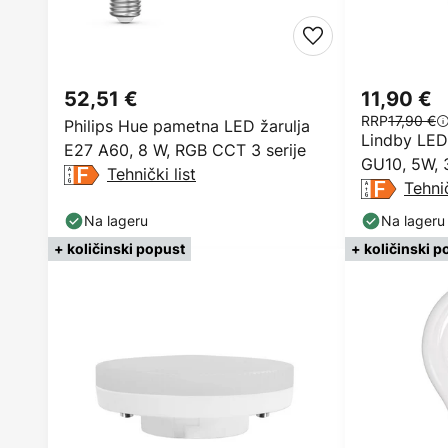
52,51 €
11,90 €
RRP
17,90 €
Philips Hue pametna LED žarulja
Lindby LED 
E27 A60, 8 W, RGB CCT 3 serije
GU10, 5W, 
Tehnički list
Tehnič
Na lageru
Na lageru
+ količinski popust
+ količinski p