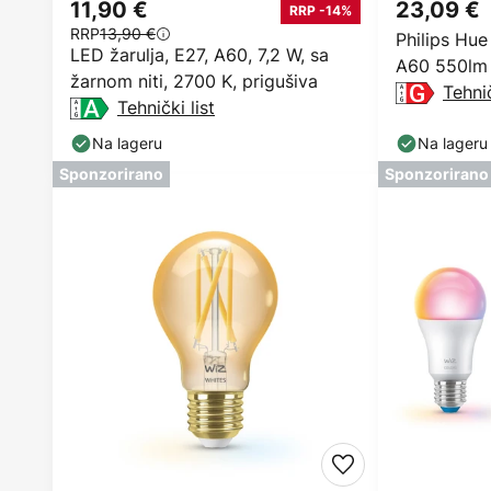
11,90 €
23,09 €
RRP -14%
RRP
13,90 €
Philips Hue
LED žarulja, E27, A60, 7,2 W, sa
A60 550lm
žarnom niti, 2700 K, prigušiva
Tehnič
Tehnički list
Na lageru
Na lageru
Sponzorirano
Sponzorirano