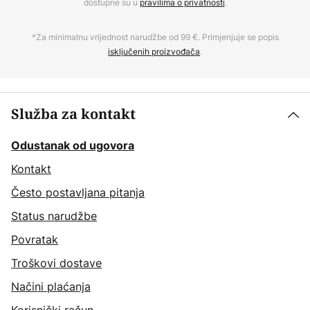
dostupne su u
pravilima o privatnosti
.
*Za minimalnu vrijednost narudžbe od 99 €. Primjenjuje se popis
isključenih proizvođača
.
Služba za kontakt
Odustanak od ugovora
Kontakt
Često postavljana pitanja
Status narudžbe
Povratak
Troškovi dostave
Načini plaćanja