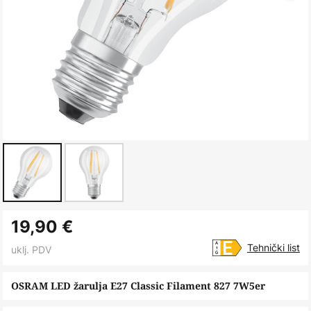
Skip
19,90 €
to
the
Tehnički list
uklj. PDV
beginning
of
OSRAM LED žarulja E27 Classic Filament 827 7W5er
the