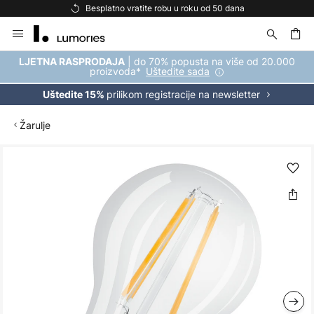
Besplatno vratite robu u roku od 50 dana
Skip
to
Content
| do 70% popusta na više od 20.000
LJETNA RASPRODAJA
proizvoda*
Uštedite sada
prilikom registracije na newsletter
Uštedite 15%
Žarulje
Skip
to
the
end
of
the
images
gallery