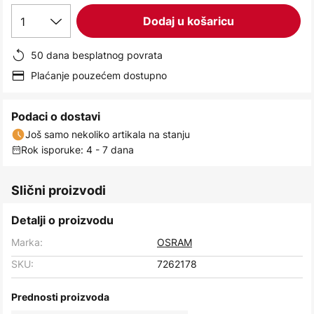
images
1
Dodaj u košaricu
gallery
50 dana besplatnog povrata
Plaćanje pouzećem dostupno
Podaci o dostavi
Još samo nekoliko artikala na stanju
Rok isporuke: 4 - 7 dana
Slični proizvodi
Detalji o proizvodu
Marka:
OSRAM
SKU:
7262178
Prednosti proizvoda