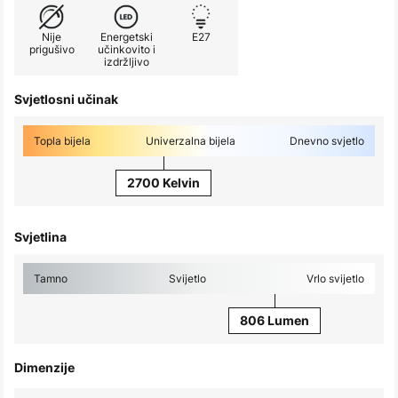
Nije
Energetski
E27
prigušivo
učinkovito i
izdržljivo
Svjetlosni učinak
Topla bijela
Univerzalna bijela
Dnevno svjetlo
2700 Kelvin
Svjetlina
Tamno
Svijetlo
Vrlo svijetlo
806 Lumen
Dimenzije