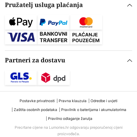
Pružatelj usluga plaćanja
Partneri za dostavu
Postavke privatnosti
Pravna klauzula
Odredbe i uvjeti
Zaštita osobnih podataka
Pravilnik o baterijama i akumulatorima
Pravilno odlaganje žarulja
Precrtane cijene na Lumories.hr odgovaraju preporučenoj cijeni
proizvođača.