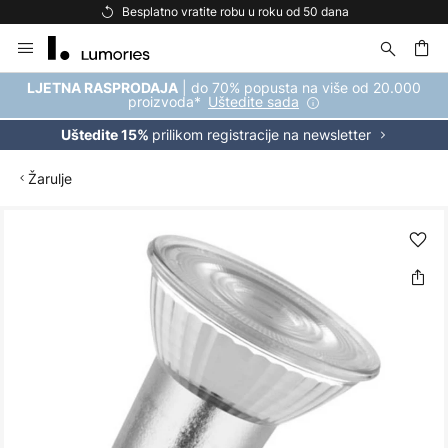
Besplatno vratite robu u roku od 50 dana
Skip
to
Content
| do 70% popusta na više od 20.000
LJETNA RASPRODAJA
proizvoda*
Uštedite sada
prilikom registracije na newsletter
Uštedite 15%
Žarulje
Skip
to
the
end
of
the
images
gallery