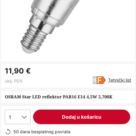
Skip
11,90 €
to
the
Tehnički list
uklj. PDV
beginning
of
OSRAM Star LED reflektor PAR16 E14 4,5W 2,700K
the
images
1
Dodaj u košaricu
gallery
50 dana besplatnog povrata