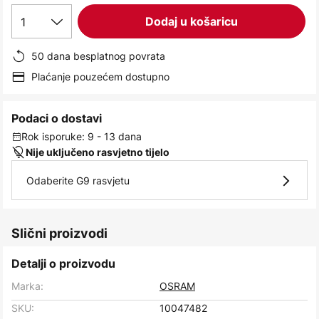
images
1
Dodaj u košaricu
gallery
50 dana besplatnog povrata
Plaćanje pouzećem dostupno
Podaci o dostavi
Rok isporuke: 9 - 13 dana
Nije uključeno rasvjetno tijelo
Odaberite G9 rasvjetu
Slični proizvodi
Detalji o proizvodu
Marka:
OSRAM
SKU:
10047482