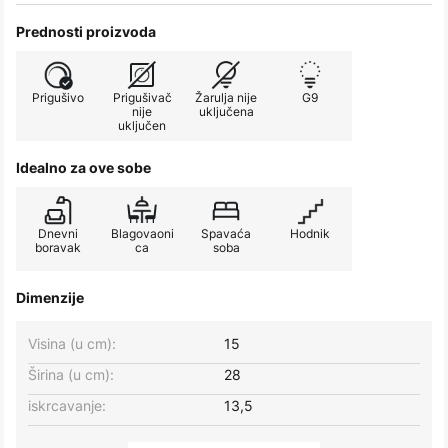
Prednosti proizvoda
Prigušivo
Prigušivač
Žarulja nije
G9
nije
uključena
uključen
Idealno za ove sobe
Dnevni
Blagovaoni
Spavaća
Hodnik
boravak
ca
soba
Dimenzije
Visina (u cm):
15
Širina (u cm):
28
iskrcavanje:
13,5