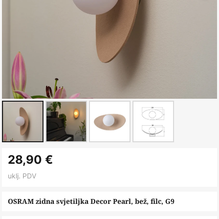
Skip
28,90 €
to
the
uklj. PDV
beginning
of
OSRAM zidna svjetiljka Decor Pearl, bež, filc, G9
the