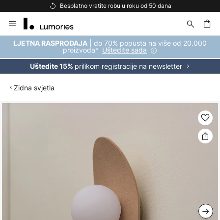
Besplatno vratite robu u roku od 50 dana
Skip
to
Content
| do 70% popusta na više od 20.000
LJETNA RASPRODAJA
proizvoda*
Uštedite sada
prilikom registracije na newsletter
Uštedite 15%
Zidna svjetla
Skip
to
the
end
of
the
images
gallery