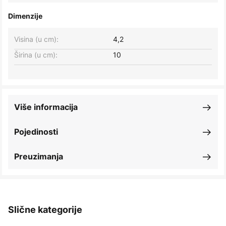
Dimenzije
Visina (u cm):
4,2
Širina (u cm):
10
Više informacija
Pojedinosti
Preuzimanja
Slične kategorije