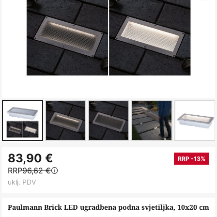
Skip
83,90 €
to
RRP -13%
RRP
96,62 €
the
uklj. PDV
beginning
of
Paulmann Brick LED ugradbena podna svjetiljka, 10x20 cm
the