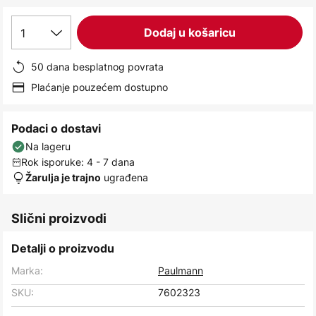
images
gallery
1
Dodaj u košaricu
50 dana besplatnog povrata
Plaćanje pouzećem dostupno
Podaci o dostavi
Na lageru
Rok isporuke: 4 - 7 dana
ugrađena
Žarulja je trajno
Slični proizvodi
Detalji o proizvodu
Marka:
Paulmann
SKU:
7602323