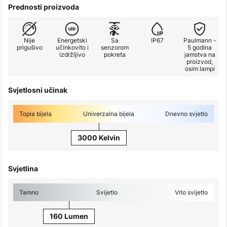
Prednosti proizvoda
Nije
Energetski
Sa
IP67
Paulmann -
prigušivo
učinkovito i
senzorom
5 godina
izdržljivo
pokreta
jamstva na
proizvod,
osim lampi
Svjetlosni učinak
Topla bijela
Univerzalna bijela
Dnevno svjetlo
3000 Kelvin
Svjetlina
Tamno
Svijetlo
Vrlo svijetlo
160 Lumen