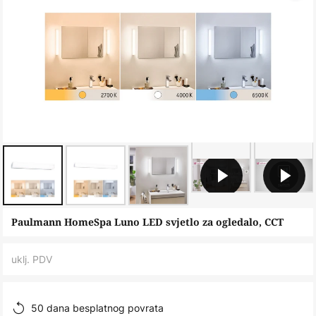
Skip
Paulmann HomeSpa Luno LED svjetlo za ogledalo, CCT
to
the
uklj. PDV
beginning
of
the
50 dana besplatnog povrata