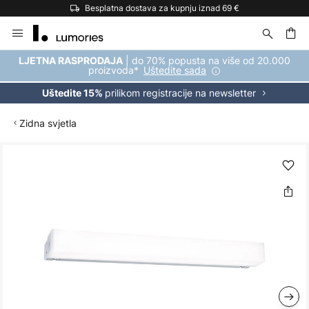
Besplatna dostava za kupnju iznad 69 €
Skip
to
Content
| do 70% popusta na više od 20.000
LJETNA RASPRODAJA
proizvoda*
Uštedite sada
prilikom registracije na newsletter
Uštedite 15%
Zidna svjetla
Skip
to
the
end
of
the
images
gallery