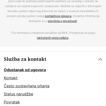
proizvoda te sadržaje potencijalnih partnera za suradnju i ankete, te
zahtjeve za ocjene kupovine i preporuke. Možete se odjaviti u bilo kojem
trenutku putem odjavnog linka koji se nalazi u svakom newsletteru ili
slanjem poruke putem našeg
kontaktnog obrasca
. Dodatne informacije
dostupne su u
pravilima o privatnosti
.
*Za minimalnu vrijednost narudžbe od 99 €. Primjenjuje se popis
isključenih proizvođača
.
Služba za kontakt
Odustanak od ugovora
Kontakt
Često postavljana pitanja
Status narudžbe
Povratak