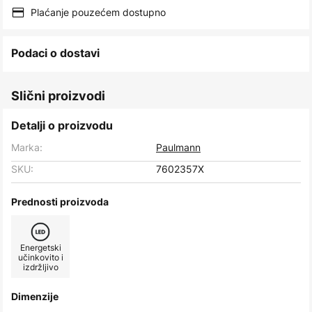
images
Plaćanje pouzećem dostupno
gallery
Podaci o dostavi
Slični proizvodi
Detalji o proizvodu
Marka:
Paulmann
SKU:
7602357X
Prednosti proizvoda
Energetski
učinkovito i
izdržljivo
Dimenzije