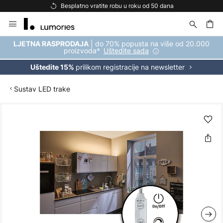
Besplatno vratite robu u roku od 50 dana
Skip
to
Content
| do 70% popusta na više od 20.000
LJETNA RASPRODAJA
proizvoda*
Uštedite sada
prilikom registracije na newsletter
Uštedite 15%
Sustav LED trake
Skip
to
the
end
of
the
images
gallery