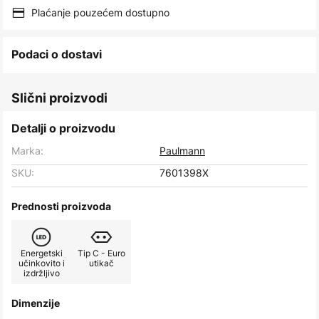
images
Plaćanje pouzećem dostupno
gallery
Podaci o dostavi
Slični proizvodi
Detalji o proizvodu
Marka:
Paulmann
SKU:
7601398X
Prednosti proizvoda
Energetski
Tip C - Euro
učinkovito i
utikač
izdržljivo
Dimenzije