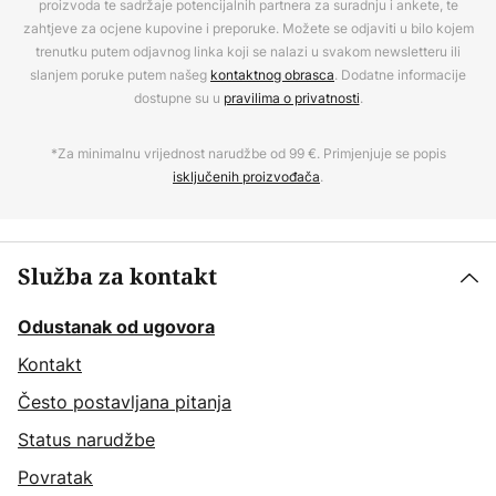
proizvoda te sadržaje potencijalnih partnera za suradnju i ankete, te
zahtjeve za ocjene kupovine i preporuke. Možete se odjaviti u bilo kojem
trenutku putem odjavnog linka koji se nalazi u svakom newsletteru ili
slanjem poruke putem našeg
kontaktnog obrasca
. Dodatne informacije
dostupne su u
pravilima o privatnosti
.
*Za minimalnu vrijednost narudžbe od 99 €. Primjenjuje se popis
isključenih proizvođača
.
Služba za kontakt
Odustanak od ugovora
Kontakt
Često postavljana pitanja
Status narudžbe
Povratak