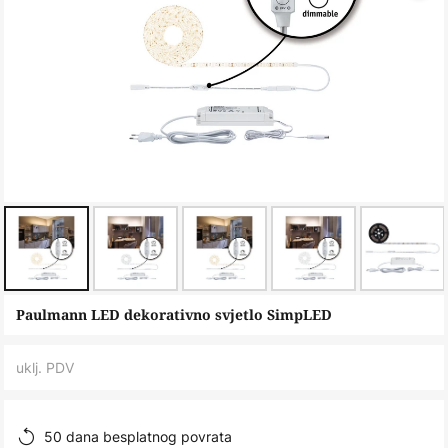
Skip
Paulmann LED dekorativno svjetlo SimpLED
to
the
uklj. PDV
beginning
of
the
50 dana besplatnog povrata