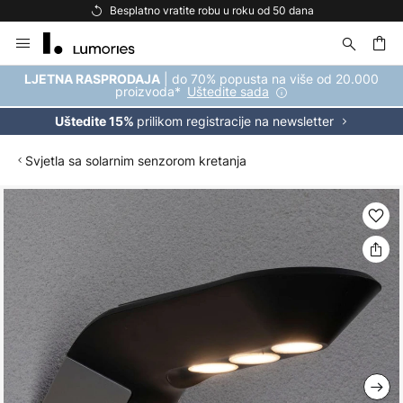
Besplatno vratite robu u roku od 50 dana
Skip
to
Content
| do 70% popusta na više od 20.000
LJETNA RASPRODAJA
proizvoda*
Uštedite sada
prilikom registracije na newsletter
Uštedite 15%
Svjetla sa solarnim senzorom kretanja
Skip
to
the
end
of
the
images
gallery