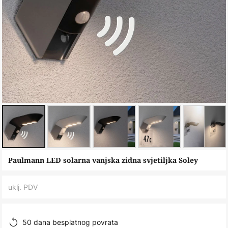
Skip
Paulmann LED solarna vanjska zidna svjetiljka Soley
to
the
uklj. PDV
beginning
of
the
50 dana besplatnog povrata