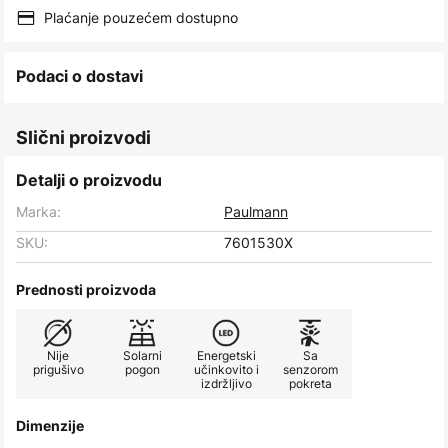
images
Plaćanje pouzećem dostupno
gallery
Podaci o dostavi
Slični proizvodi
Detalji o proizvodu
Marka:
Paulmann
SKU:
7601530X
Prednosti proizvoda
Nije
Solarni
Energetski
Sa
prigušivo
pogon
učinkovito i
senzorom
izdržljivo
pokreta
Dimenzije