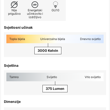
Nije
Energetski
GU10
prigušivo
učinkovito i
izdržljivo
Svjetlosni učinak
Topla bijela
Univerzalna bijela
Dnevno svjetlo
3000 Kelvin
Svjetlina
Tamno
Svijetlo
Vrlo svijetlo
375 Lumen
Dimenzije