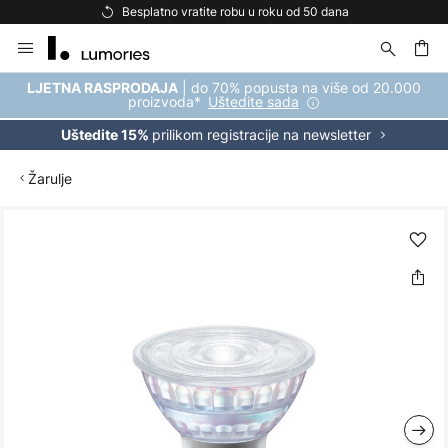
Besplatno vratite robu u roku od 50 dana
Skip
to
Content
| do 70% popusta na više od 20.000
LJETNA RASPRODAJA
proizvoda*
Uštedite sada
prilikom registracije na newsletter
Uštedite 15%
Žarulje
Skip
to
the
end
of
the
images
gallery