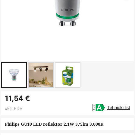
Skip
11,54 €
to
the
Tehnički list
uklj. PDV
beginning
of
Philips GU10 LED reflektor 2.1W 375lm 3.000K
the