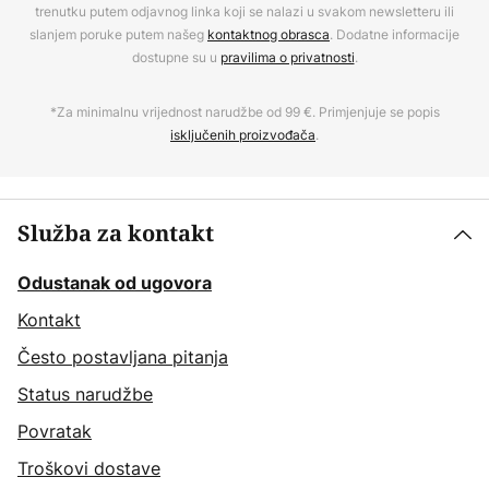
trenutku putem odjavnog linka koji se nalazi u svakom newsletteru ili
slanjem poruke putem našeg
kontaktnog obrasca
. Dodatne informacije
dostupne su u
pravilima o privatnosti
.
*Za minimalnu vrijednost narudžbe od 99 €. Primjenjuje se popis
isključenih proizvođača
.
Služba za kontakt
Odustanak od ugovora
Kontakt
Često postavljana pitanja
Status narudžbe
Povratak
Troškovi dostave