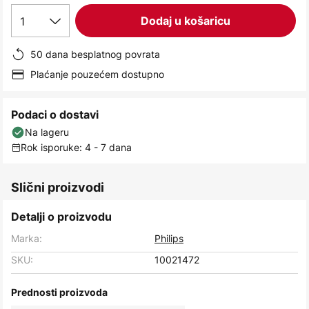
images
1
Dodaj u košaricu
gallery
50 dana besplatnog povrata
Plaćanje pouzećem dostupno
Podaci o dostavi
Na lageru
Rok isporuke: 4 - 7 dana
Slični proizvodi
Detalji o proizvodu
Marka:
Philips
SKU:
10021472
Prednosti proizvoda