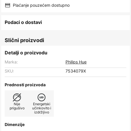
images
Plaćanje pouzećem dostupno
gallery
Podaci o dostavi
Slični proizvodi
Detalji o proizvodu
Marka:
Philips Hue
SKU:
7534079X
Prednosti proizvoda
Nije
Energetski
prigušivo
učinkovito i
izdržljivo
Dimenzije