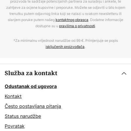
proizvoda te sadržaje potencijalnih partnera za suradnju i ankete, te
zahtjeve za ocjene kupovine i preporuke. Možete se odjaviti u bilo kojem
trenutku putem odjavnog linka koji se nalazi u svakom newsletteru ili
slanjem poruke putem našeg
kontaktnog obrasca
. Dodatne informacije
dostupne su u
pravilima o privatnosti
.
*Za minimalnu vrijednost narudžbe od 99 €. Primjenjuje se popis
isključenih proizvođača
.
Služba za kontakt
Odustanak od ugovora
Kontakt
Često postavljana pitanja
Status narudžbe
Povratak