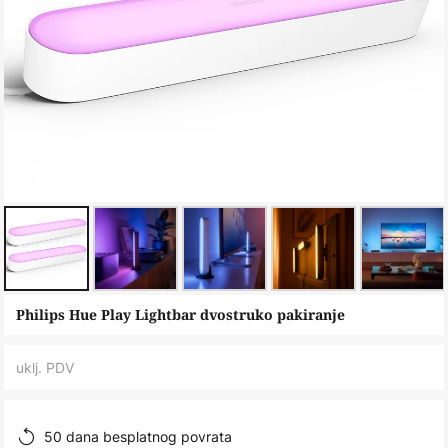
Skip
Philips Hue Play Lightbar dvostruko pakiranje
to
the
uklj. PDV
beginning
of
the
50 dana besplatnog povrata