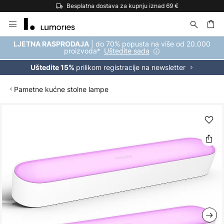
Besplatna dostava za kupnju iznad 69 €
Skip
to
Content
| do 70% popusta na više od 20.000
LJETNA RASPRODAJA
proizvoda*
Uštedite sada
prilikom registracije na newsletter
Uštedite 15%
Pametne kućne stolne lampe
Skip
to
the
end
of
the
images
gallery