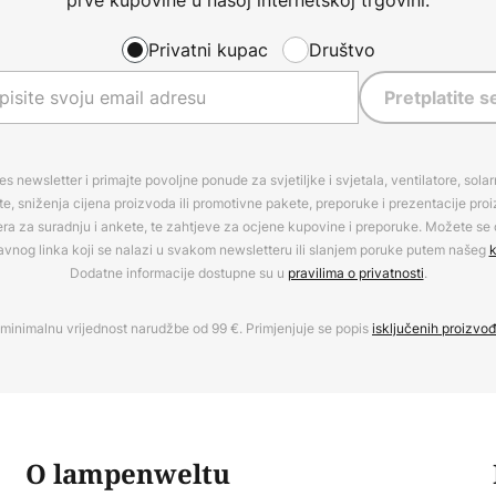
Privatni kupac
Društvo
Pretplatite s
es newsletter i primajte povoljne ponude za svjetiljke i svjetala, ventilatore, sola
, sniženja cijena proizvoda ili promotivne pakete, preporuke i prezentacije pro
era za suradnju i ankete, te zahtjeve za ocjene kupovine i preporuke. Možete se o
avnog linka koji se nalazi u svakom newsletteru ili slanjem poruke putem našeg
k
Dodatne informacije dostupne su u
pravilima o privatnosti
.
minimalnu vrijednost narudžbe od 99 €. Primjenjuje se popis
isključenih proizvo
O lampenweltu