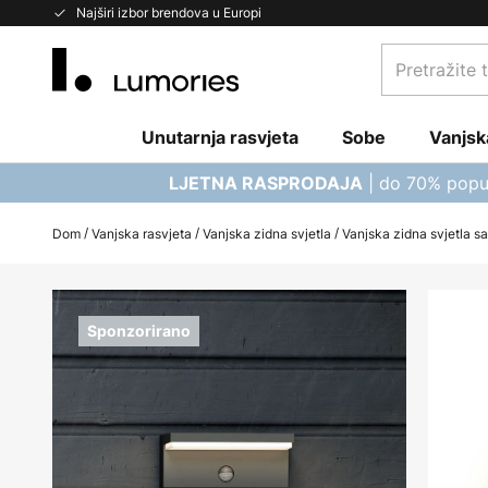
Skip
Najširi izbor brendova u Europi
to
Pretražite
Content
trgovinu...
Unutarnja rasvjeta
Sobe
Vanjsk
| do 70% popu
LJETNA RASPRODAJA
Dom
Vanjska rasvjeta
Vanjska zidna svjetla
Vanjska zidna svjetla s
Skip
to
Sponzorirano
the
end
of
the
images