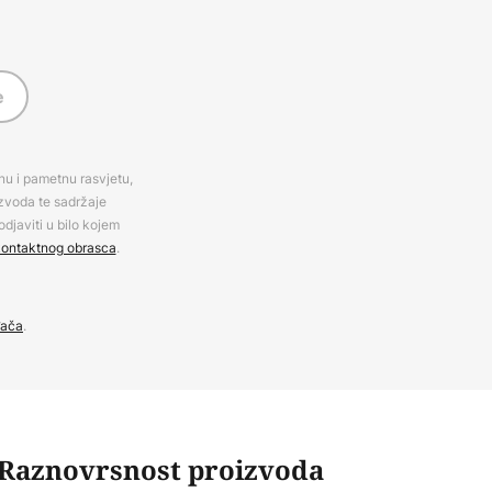
e
rnu i pametnu rasvjetu,
izvoda te sadržaje
djaviti u bilo kojem
ontaktnog obrasca
.
đača
.
Raznovrsnost proizvoda