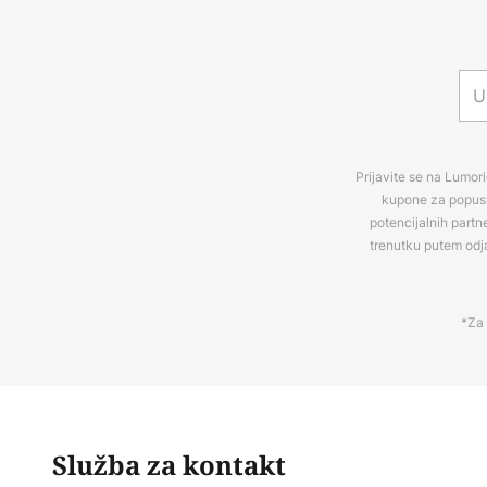
Prijavite se na Lumori
kupone za popuste
potencijalnih partn
trenutku putem odj
*Za 
Služba za kontakt