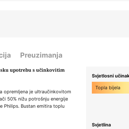
cija
Preuzimanja
njsku upotrebu s učinkovitim
Svjetlosni učina
Topla bijela
ka opremljena je ultraučinkovitom
ači 50% nižu potrošnju energije
e Philips. Bustan emitira toplu
urava ambijentalno osvjetljenje
.
Svjetlina
cije: 110°, udaljenost: 0-10 m,