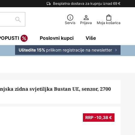
Besplatna dostava za kupnju iznad 69 €
traži
Servis
Prijava
Moja košarica
POPUSTI
Poslovni kupci
Više
prilikom registracije na newsletter
Uštedite 15%
njska zidna svjetiljka Bustan UE, senzor, 2700
RRP -10,38 €