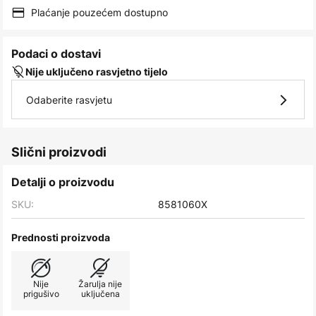
images
Plaćanje pouzećem dostupno
gallery
Podaci o dostavi
Nije uključeno rasvjetno tijelo
Odaberite rasvjetu
Slični proizvodi
Detalji o proizvodu
SKU:
8581060X
Prednosti proizvoda
Nije
Žarulja nije
prigušivo
uključena