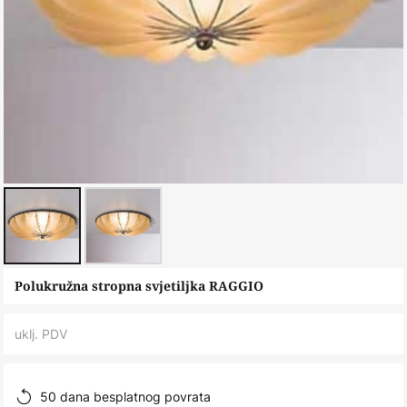
Skip
Polukružna stropna svjetiljka RAGGIO
to
the
uklj. PDV
beginning
of
the
50 dana besplatnog povrata