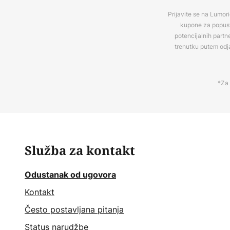
Prijavite se na Lumori
kupone za popuste
potencijalnih partn
trenutku putem odj
*Za 
Služba za kontakt
Odustanak od ugovora
Kontakt
Često postavljana pitanja
Status narudžbe