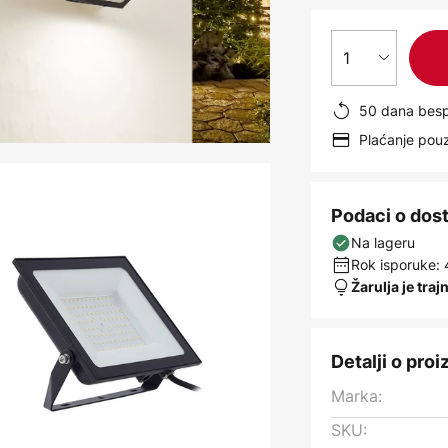
1
50 dana besp
Plaćanje po
Podaci o dos
Na lageru
Rok isporuke: 
Žarulja je traj
Detalji o pro
Marka:
SKU: