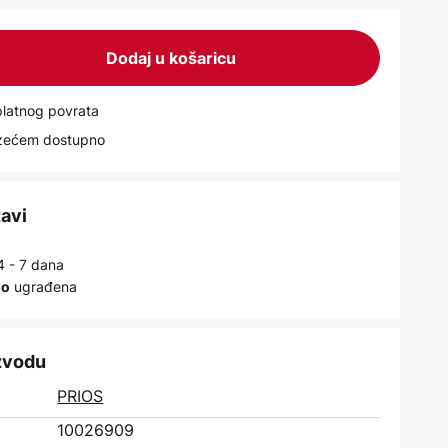
Dodaj u košaricu
latnog povrata
uzećem dostupno
tavi
4 - 7 dana
ugrađena
no
izvodu
PRIOS
10026909