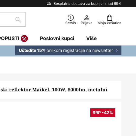
Besplatna dostava za kupnju iznad 69 €
traži
Servis
Prijava
Moja košarica
POPUSTI
Poslovni kupci
Više
prilikom registracije na newsletter
Uštedite 15%
ski reflektor Maikel, 100W, 8000lm, metalni
RRP -42%