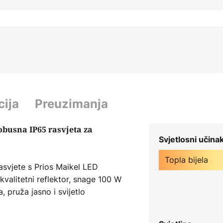
cija
Preuzimanja
obusna IP65 rasvjeta za
Svjetlosni učina
Topla bijela
asvjete s Prios Maikel LED
kvalitetni reflektor, snage 100 W
 pruža jasno i svijetlo
a. Bilo da se nalazite na balkonu
jetlosti ne samo da nudi