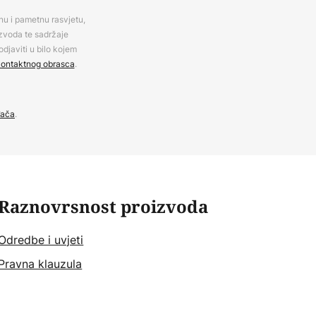
rnu i pametnu rasvjetu,
izvoda te sadržaje
djaviti u bilo kojem
ontaktnog obrasca
.
đača
.
Raznovrsnost proizvoda
Odredbe i uvjeti
Pravna klauzula