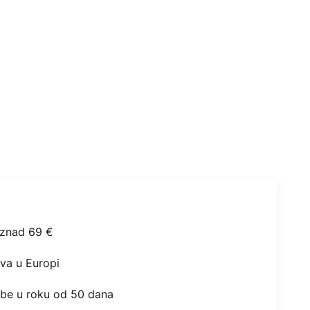
iznad 69 €
ova u Europi
obe u roku od 50 dana