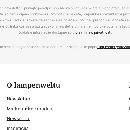
es newsletter i primajte povoljne ponude za svjetiljke i svjetala, ventilatore, sola
, sniženja cijena proizvoda ili promotivne pakete, preporuke i prezentacije pro
era za suradnju i ankete, te zahtjeve za ocjene kupovine i preporuke. Možete se o
avnog linka koji se nalazi u svakom newsletteru ili slanjem poruke putem našeg
k
Dodatne informacije dostupne su u
pravilima o privatnosti
.
minimalnu vrijednost narudžbe od 99 €. Primjenjuje se popis
isključenih proizvo
O lampenweltu
Newsletter
Marketinške suradnje
Newsroom
Inspiracija