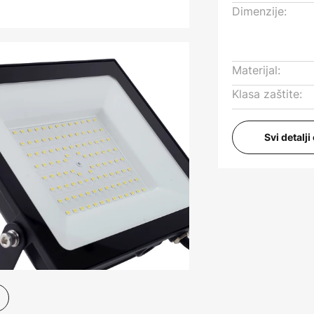
Dimenzije:
Materijal:
Klasa zaštite:
Svi detalj