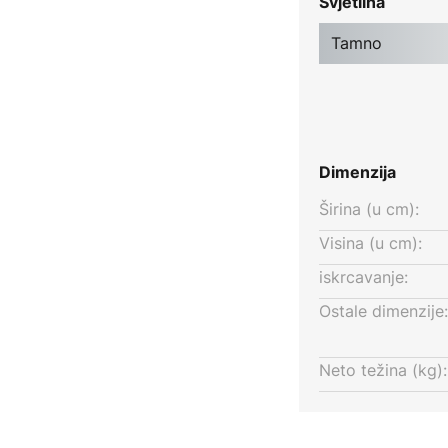
Svjetlina
getski učinkovit, smanjujući
Tamno
zaštićen od prašine i mlazova
m za sve vremenske uvjete.
sigurava izdržljivost i otpornost
birate pouzdano i učinkovito
Dimenzija
ki prostor čini sigurnim i
Širina (u cm):
Visina (u cm):
iskrcavanje:
Ostale dimenzije:
Neto težina (kg):