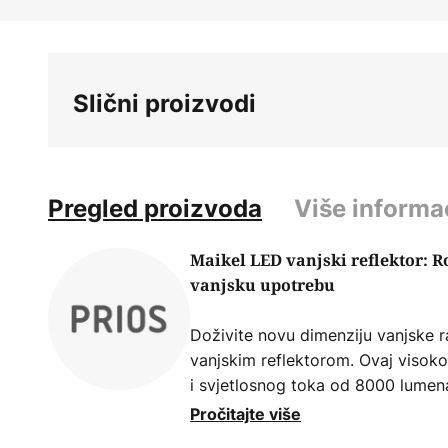
Skip
to
the
beginning
Slični proizvodi
of
the
images
gallery
Pregled proizvoda
Više informa
Maikel LED vanjski reflektor: R
vanjsku upotrebu
Doživite novu dimenziju vanjske r
vanjskim reflektorom. Ovaj visoko
i svjetlosnog toka od 8000 lumena,
osvjetljenje vaših vanjskih prostor
Pročitajte više
ili terasi, integrirani LED izvor sv