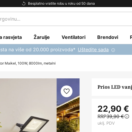
Besplatno vratite robu u roku od 50 dana
a rasvjeta
Žarulje
Ventilatori
Brendovi
sta na više od 20.000 proizvoda*
Uštedite sada
ktor Maikel, 100W, 8000lm, metalni
Prios LED vanj
22,90 €
RRP
39,90 €
uklj. PDV