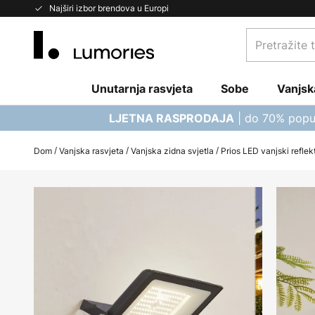
Skip
Najširi izbor brendova u Europi
to
Pretražite
Content
trgovinu...
Unutarnja rasvjeta
Sobe
Vanjsk
| do 70% popu
LJETNA RASPRODAJA
Dom
Vanjska rasvjeta
Vanjska zidna svjetla
Prios LED vanjski refle
Skip
to
the
end
of
the
images