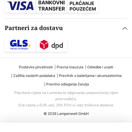
Partneri za dostavu
Postavke privatnosti
Pravna klauzula
Odredbe i uvjeti
Zaštita osobnih podataka
Pravilnik o baterijama i akumulatorima
Pravilno odlaganje žarulja
Precrtane cijene na Lumories.hr odgovaraju preporučenoj cijeni
proizvođača.
Sve cijene u EUR, uklj. 25% PDV-a i bez troškova dostave.
© 2026 Lampenwelt GmbH