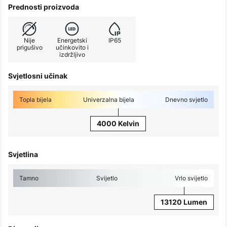
Prednosti proizvoda
Nije
Energetski
IP65
prigušivo
učinkovito i
izdržljivo
Svjetlosni učinak
Topla bijela
Univerzalna bijela
Dnevno svjetlo
4000 Kelvin
Svjetlina
Tamno
Svijetlo
Vrlo svijetlo
13120 Lumen