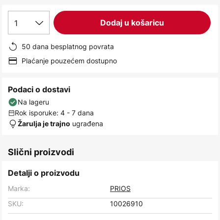
images
gallery
1
Dodaj u košaricu
50 dana besplatnog povrata
Plaćanje pouzećem dostupno
Podaci o dostavi
Na lageru
Rok isporuke: 4 - 7 dana
ugrađena
Žarulja je trajno
Slični proizvodi
Detalji o proizvodu
Marka:
PRIOS
SKU:
10026910