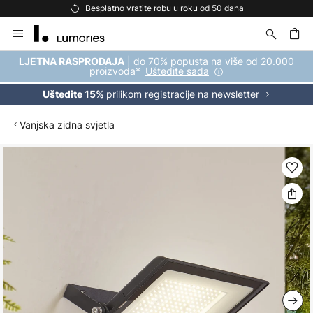
Besplatno vratite robu u roku od 50 dana
Skip
to
Content
| do 70% popusta na više od 20.000
LJETNA RASPRODAJA
proizvoda*
Uštedite sada
prilikom registracije na newsletter
Uštedite 15%
Vanjska zidna svjetla
Skip
to
the
end
of
the
images
gallery