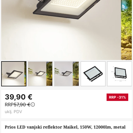
Skip
39,90 €
to
RRP -31%
RRP
57,90 €
the
uklj. PDV
beginning
of
Prios LED vanjski reflektor Maikel, 150W, 12000lm, metal
the