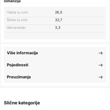
Dimenzije
Visina (u cm):
26,5
Širina (u cm):
32,7
iskrcavanje:
3,3
Više informacija
Pojedinosti
Preuzimanja
Slične kategorije