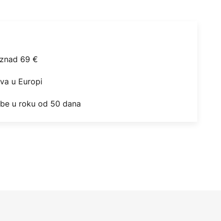
iznad 69 €
ova u Europi
obe u roku od 50 dana