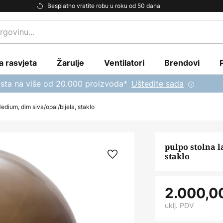
Besplatno vratite robu u roku od 50 dana
a rasvjeta
Žarulje
Ventilatori
Brendovi
sta na više od 20.000 proizvoda*
Uštedite sada
dium, dim siva/opal/bijela, staklo
pulpo stolna 
staklo
2.000,0
uklj. PDV