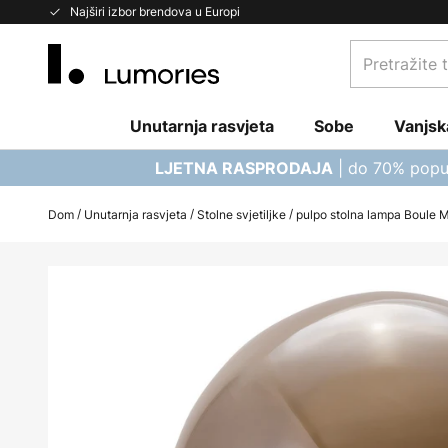
Skip
Najširi izbor brendova u Europi
to
Pretražite
Content
trgovinu...
Unutarnja rasvjeta
Sobe
Vanjsk
| do 70% popu
LJETNA RASPRODAJA
Dom
Unutarnja rasvjeta
Stolne svjetiljke
pulpo stolna lampa Boule Me
Skip
to
the
end
of
the
images