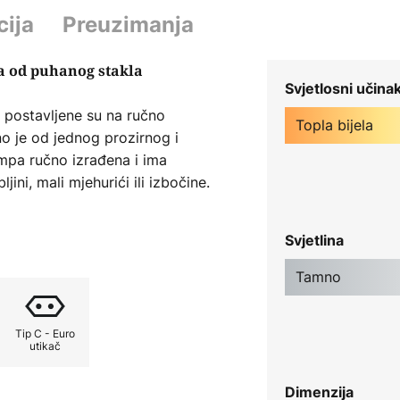
cija
Preuzimanja
a od puhanog stakla
Svjetlosni učina
e postavljene su na ručno
Topla bijela
o je od jednog prozirnog i
ampa ručno izrađena i ima
jini, mali mjehurići ili izbočine.
iraju lampu kao unikatan, ručno
Svjetlina
Tamno
Tip C - Euro
utikač
Dimenzija