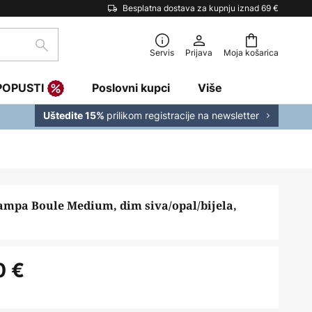
Besplatna dostava za kupnju iznad 69 €
traži
Servis
Prijava
Moja košarica
POPUSTI
Poslovni kupci
Više
prilikom registracije na newsletter
Uštedite 15%
lampa Boule Medium, dim siva/opal/bijela,
0 €