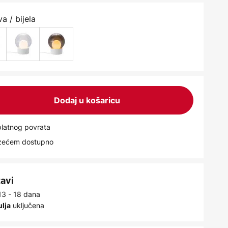
a / bijela
Dodaj u košaricu
latnog povrata
uzećem dostupno
tavi
13 - 18 dana
uključena
ulja