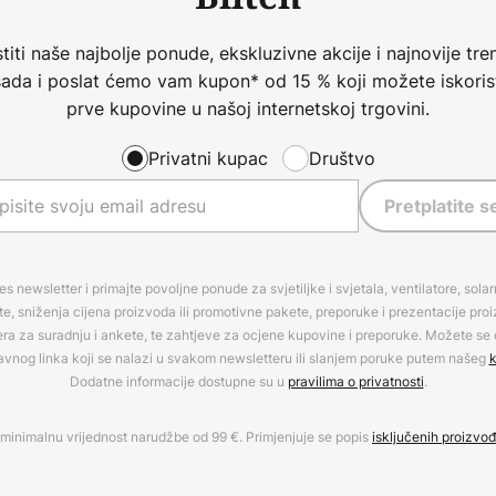
iti naše najbolje ponude, ekskluzivne akcije i najnovije tren
 sada i poslat ćemo vam kupon* od 15 % koji možete iskorist
prve kupovine u našoj internetskoj trgovini.
Privatni kupac
Društvo
Pretplatite s
es newsletter i primajte povoljne ponude za svjetiljke i svjetala, ventilatore, sola
, sniženja cijena proizvoda ili promotivne pakete, preporuke i prezentacije pro
era za suradnju i ankete, te zahtjeve za ocjene kupovine i preporuke. Možete se o
avnog linka koji se nalazi u svakom newsletteru ili slanjem poruke putem našeg
k
Dodatne informacije dostupne su u
pravilima o privatnosti
.
minimalnu vrijednost narudžbe od 99 €. Primjenjuje se popis
isključenih proizvo