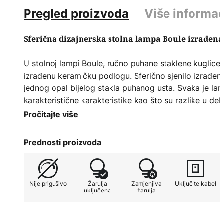
Pregled proizvoda
Više informa
Sferična dizajnerska stolna lampa Boule izrađen
U stolnoj lampi Boule, ručno puhane staklene kuglic
izrađenu keramičku podlogu. Sferično sjenilo izrađen
jednog opal bijelog stakla puhanog usta. Svaka je l
karakteristične karakteristike kao što su razlike u debl
To nisu nedostaci, već karakteristike koje karakteriz
Pročitajte više
izrađen komad.
Prednosti proizvoda
Nije prigušivo
Žarulja
Zamjenjiva
Uključite kabel
uključena
žarulja