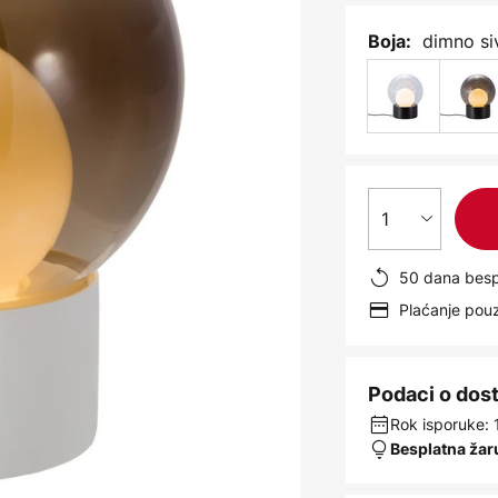
dimno siv
Boja:
1
50 dana besp
Plaćanje po
Podaci o dos
Rok isporuke: 
Besplatna žar