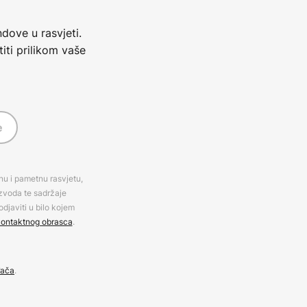
dove u rasvjeti.
iti prilikom vaše
e
rnu i pametnu rasvjetu,
izvoda te sadržaje
djaviti u bilo kojem
ontaktnog obrasca
.
đača
.