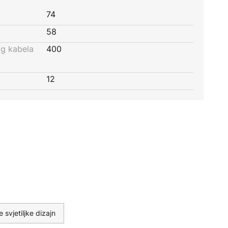
74
58
og kabela
400
12
e svjetiljke dizajn