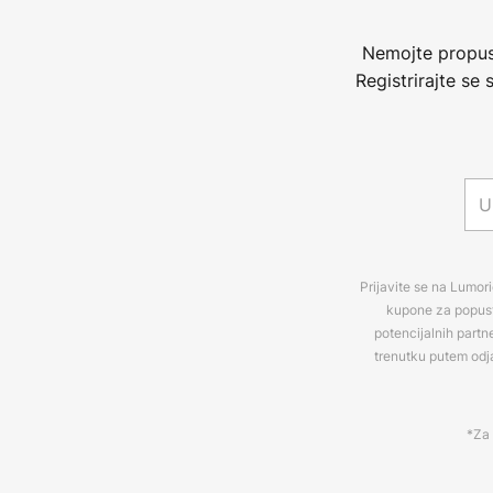
Nemojte propust
Registrirajte se
Prijavite se na Lumori
kupone za popuste
potencijalnih partn
trenutku putem odj
*Za 