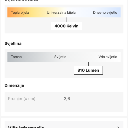
Topla bijela
Univerzalna bijela
Dnevno svjetlo
4000 Kelvin
Svjetlina
Tamno
Svijetlo
Vrlo svijetlo
810 Lumen
Dimenzije
Promjer (u cm):
2,6