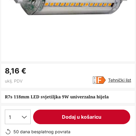
Skip
8,16 €
to
the
Tehnički list
uklj. PDV
beginning
of
R7s 118mm LED svjetiljka 9W univerzalna bijela
the
images
1
Dodaj u košaricu
gallery
50 dana besplatnog povrata