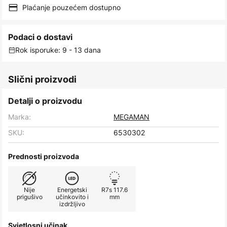
Plaćanje pouzećem dostupno
Podaci o dostavi
Rok isporuke: 9 - 13 dana
Slični proizvodi
Detalji o proizvodu
Marka:
MEGAMAN
SKU:
6530302
Prednosti proizvoda
Nije
Energetski
R7s 117.6
prigušivo
učinkovito i
mm
izdržljivo
Svjetlosni učinak