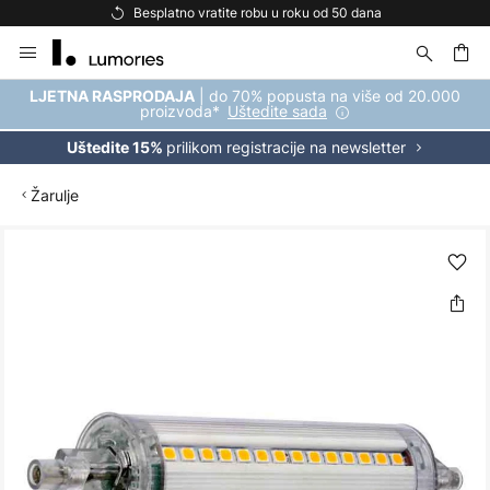
Besplatno vratite robu u roku od 50 dana
Skip
to
Content
| do 70% popusta na više od 20.000
LJETNA RASPRODAJA
proizvoda*
Uštedite sada
prilikom registracije na newsletter
Uštedite 15%
Žarulje
Skip
to
the
end
of
the
images
gallery