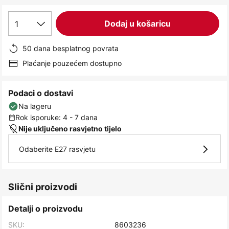
images
gallery
1
Dodaj u košaricu
50 dana besplatnog povrata
Plaćanje pouzećem dostupno
Podaci o dostavi
Na lageru
Rok isporuke: 4 - 7 dana
Nije uključeno rasvjetno tijelo
Odaberite E27 rasvjetu
Slični proizvodi
Detalji o proizvodu
SKU:
8603236