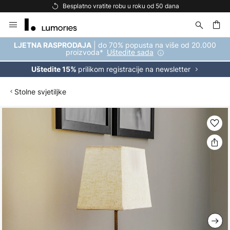
Besplatno vratite robu u roku od 50 dana
Skip
to
Content
| do 70% popusta na više od 20.000
LJETNA RASPRODAJA
proizvoda*
Uštedite sada
prilikom registracije na newsletter
Uštedite 15%
Stolne svjetiljke
Skip
to
the
end
of
the
images
gallery