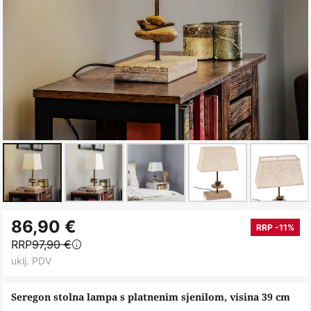
Skip
86,90 €
to
RRP -11%
RRP
97,90 €
the
uklj. PDV
beginning
of
Seregon stolna lampa s platnenim sjenilom, visina 39 cm
the