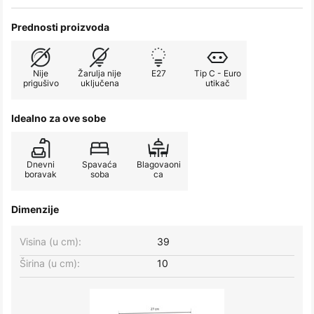
Prednosti proizvoda
Nije
Žarulja nije
E27
Tip C - Euro
prigušivo
uključena
utikač
Idealno za ove sobe
Dnevni
Spavaća
Blagovaoni
boravak
soba
ca
Dimenzije
Visina (u cm):
39
Širina (u cm):
10