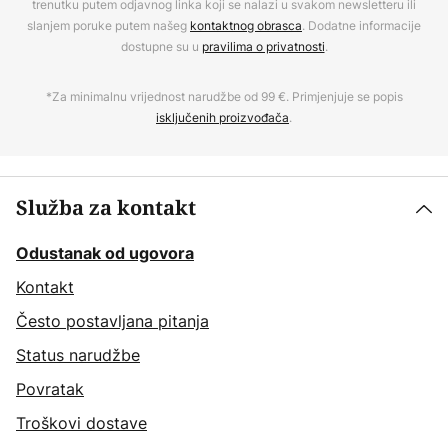
trenutku putem odjavnog linka koji se nalazi u svakom newsletteru ili
slanjem poruke putem našeg
kontaktnog obrasca
. Dodatne informacije
dostupne su u
pravilima o privatnosti
.
*Za minimalnu vrijednost narudžbe od 99 €. Primjenjuje se popis
isključenih proizvođača
.
Služba za kontakt
Odustanak od ugovora
Kontakt
Često postavljana pitanja
Status narudžbe
Povratak
Troškovi dostave