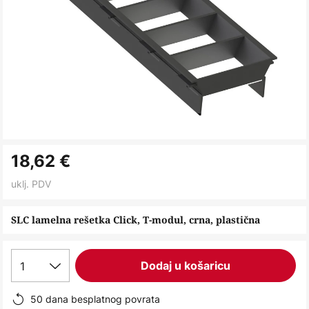
Skip
18,62 €
to
the
uklj. PDV
beginning
of
SLC lamelna rešetka Click, T-modul, crna, plastična
the
images
1
Dodaj u košaricu
gallery
50 dana besplatnog povrata