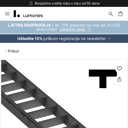
Besplatno vratite robu u roku od 50 dana
Skip
to
Content
| do 70% popusta na više od 20.000
LJETNA RASPRODAJA
proizvoda*
Uštedite sada
prilikom registracije na newsletter
Uštedite 15%
Pribor
Skip
to
the
end
of
the
images
gallery