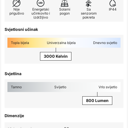
Nije
Energetski
Solarni
Sa
IP44
prigušivo
učinkovito i
pogon
senzorom
izdržljivo
pokreta
Svjetlosni učinak
Topla bijela
Univerzalna bijela
Dnevno svjetlo
3000 Kelvin
Svjetlina
Tamno
Svijetlo
Vrlo svijetlo
800 Lumen
Dimenzije