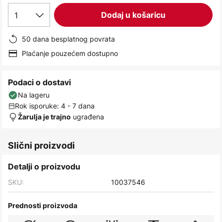
images
1
Dodaj u košaricu
gallery
50 dana besplatnog povrata
Plaćanje pouzećem dostupno
Podaci o dostavi
Na lageru
Rok isporuke: 4 - 7 dana
ugrađena
Žarulja je trajno
Slični proizvodi
Detalji o proizvodu
SKU:
10037546
Prednosti proizvoda