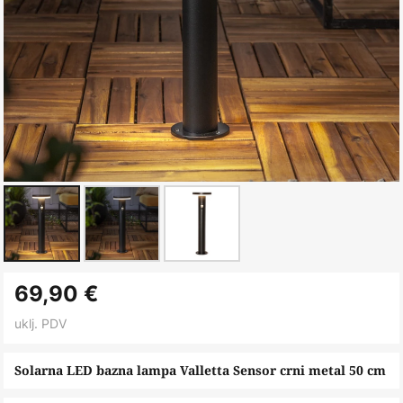
Skip
69,90 €
to
the
uklj. PDV
beginning
of
Solarna LED bazna lampa Valletta Sensor crni metal 50 cm
the