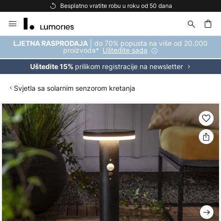
Besplatno vratite robu u roku od 50 dana
Skip
to
Content
| do 70% popusta na više od 20.000
LJETNA RASPRODAJA
proizvoda*
Uštedite sada
prilikom registracije na newsletter
Uštedite 15%
Svjetla sa solarnim senzorom kretanja
Skip
to
the
end
of
the
images
gallery