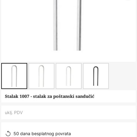
Skip
Stalak 1007 - stalak za poštanski sandučić
to
the
uklj. PDV
beginning
of
the
50 dana besplatnog povrata