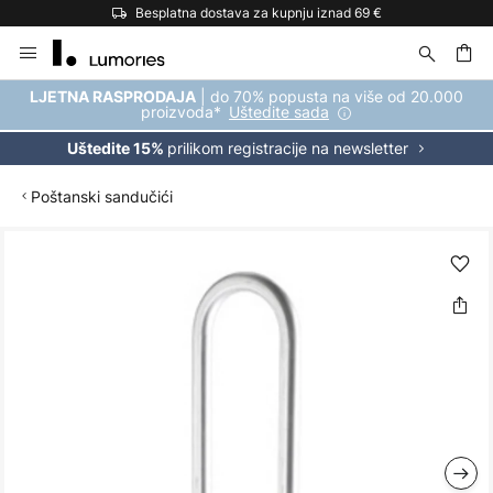
Besplatna dostava za kupnju iznad 69 €
Skip
to
Content
| do 70% popusta na više od 20.000
LJETNA RASPRODAJA
proizvoda*
Uštedite sada
prilikom registracije na newsletter
Uštedite 15%
Poštanski sandučići
Skip
to
the
end
of
the
images
gallery