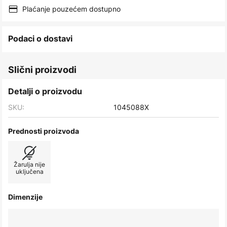
images
Plaćanje pouzećem dostupno
gallery
Podaci o dostavi
Slični proizvodi
Detalji o proizvodu
SKU:
1045088X
Prednosti proizvoda
Žarulja nije
uključena
Dimenzije