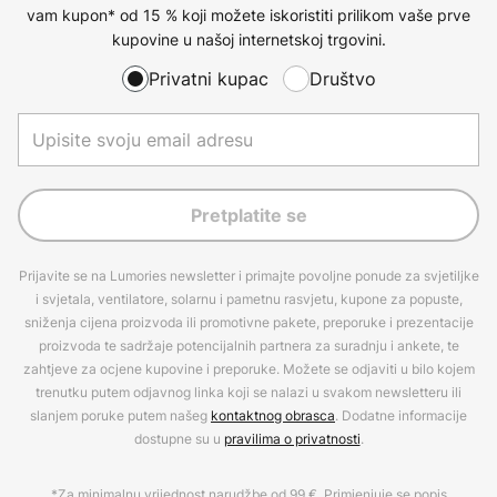
vam kupon* od 15 % koji možete iskoristiti prilikom vaše prve
kupovine u našoj internetskoj trgovini.
Privatni kupac
Društvo
Pretplatite se
Prijavite se na Lumories newsletter i primajte povoljne ponude za svjetiljke
i svjetala, ventilatore, solarnu i pametnu rasvjetu, kupone za popuste,
sniženja cijena proizvoda ili promotivne pakete, preporuke i prezentacije
proizvoda te sadržaje potencijalnih partnera za suradnju i ankete, te
zahtjeve za ocjene kupovine i preporuke. Možete se odjaviti u bilo kojem
trenutku putem odjavnog linka koji se nalazi u svakom newsletteru ili
slanjem poruke putem našeg
kontaktnog obrasca
. Dodatne informacije
dostupne su u
pravilima o privatnosti
.
*Za minimalnu vrijednost narudžbe od 99 €. Primjenjuje se popis