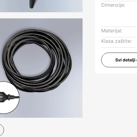
Dimenzije:
Materijal:
Klasa zaštite:
Svi detalj