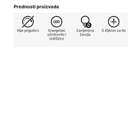
- Uključuje 2,5 m kabel za napaja
Prednosti proizvoda
- Uključuje senzor sumraka
Nije prigušivo
Energetski
Zamjenjiva
S šiljkom za tlo
- Postavka za sumrak: 2 – 1.000 l
učinkovito i
žarulja
izdržljivo