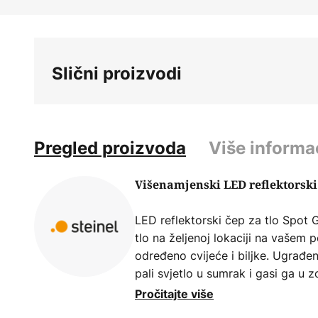
Skip
to
the
beginning
Slični proizvodi
of
the
images
gallery
Pregled proizvoda
Više informa
Višenamjenski LED reflektorski 
LED reflektorski čep za tlo Spot 
tlo na željenoj lokaciji na vašem p
određeno cvijeće i biljke. Ugrađ
pali svjetlo u sumrak i gasi ga u 
zamjenjiva LED žarulja s GU10 gr
Pročitajte više