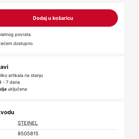
Dodaj u košaricu
latnog povrata
uzećem dostupno
tavi
iko artikala na stanju
4 - 7 dana
uključena
ulja
izvodu
STEINEL
8505815