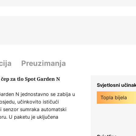
cija
Preuzimanja
čep za tlo Spot Garden N
Svjetlosni učina
Garden N jednostavno se zabija u
Topla bijela
osjedu, učinkovito ističući
eni senzor sumraka automatski
zoru. U paketu je uključena
lom.