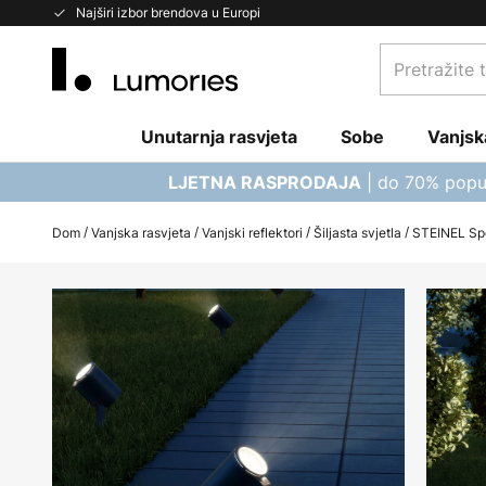
Skip
Najširi izbor brendova u Europi
to
Pretražite
Content
trgovinu...
Unutarnja rasvjeta
Sobe
Vanjsk
| do 70% popu
LJETNA RASPRODAJA
Dom
Vanjska rasvjeta
Vanjski reflektori
Šiljasta svjetla
STEINEL Spo
Skip
to
the
end
of
the
images