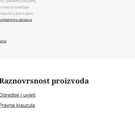
rnu i pametnu rasvjetu,
izvoda te sadržaje
djaviti u bilo kojem
ontaktnog obrasca
.
đača
.
Raznovrsnost proizvoda
Odredbe i uvjeti
Pravna klauzula