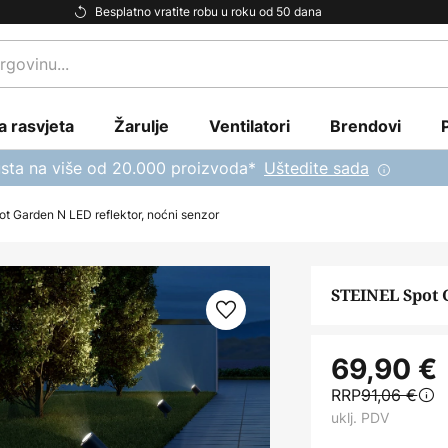
Besplatno vratite robu u roku od 50 dana
a rasvjeta
Žarulje
Ventilatori
Brendovi
sta na više od 20.000 proizvoda*
Uštedite sada
t Garden N LED reflektor, noćni senzor
STEINEL Spot 
69,90 €
RRP
91,06 €
uklj. PDV