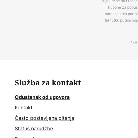
Prijavite se na Lumori
kupone za popuste
potencijalnih partn
trenutku putem odj
*Za 
Služba za kontakt
Odustanak od ugovora
Kontakt
Često postavljana pitanja
Status narudžbe