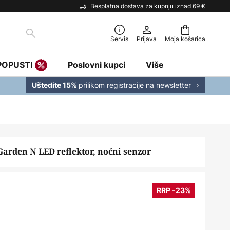
Besplatna dostava za kupnju iznad 69 €
traži
Servis
Prijava
Moja košarica
POPUSTI
Poslovni kupci
Više
prilikom registracije na newsletter
Uštedite 15%
Garden N LED reflektor, noćni senzor
RRP -23%