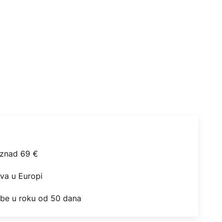
iznad 69 €
ova u Europi
obe u roku od 50 dana