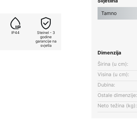
Svjetlina
nje sa utikačem
Tamno
IP44
Steinel - 3
uksa
godine
garancije na
svjetla
Dimenzija
Širina (u cm):
Visina (u cm):
Dubina:
Ostale dimenzije:
Neto težina (kg):