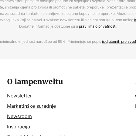
es newsletter i primajte povoljne ponude za svjetiljke i svjetala, ventilatore, sola
, sniženja cijena proizvoda ili promotivne pakete, preporuke i prezentacije pro
era za suradnju i ankete, te zahtjeve za ocjene kupovine i preporuke. Možete se o
avnog linka koji se nalazi u svakom newsletteru ili slanjem poruke putem našeg
k
Dodatne informacije dostupne su u
pravilima o privatnosti
.
minimalnu vrijednost narudžbe od 99 €. Primjenjuje se popis
isključenih proizvo
O lampenweltu
Newsletter
Marketinške suradnje
Newsroom
Inspiracija