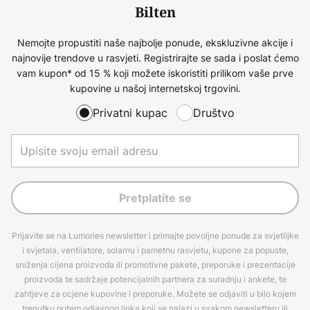
Bilten
Nemojte propustiti naše najbolje ponude, ekskluzivne akcije i
najnovije trendove u rasvjeti. Registrirajte se sada i poslat ćemo
vam kupon* od 15 % koji možete iskoristiti prilikom vaše prve
kupovine u našoj internetskoj trgovini.
Privatni kupac
Društvo
Pretplatite se
Prijavite se na Lumories newsletter i primajte povoljne ponude za svjetiljke
i svjetala, ventilatore, solarnu i pametnu rasvjetu, kupone za popuste,
sniženja cijena proizvoda ili promotivne pakete, preporuke i prezentacije
proizvoda te sadržaje potencijalnih partnera za suradnju i ankete, te
zahtjeve za ocjene kupovine i preporuke. Možete se odjaviti u bilo kojem
trenutku putem odjavnog linka koji se nalazi u svakom newsletteru ili