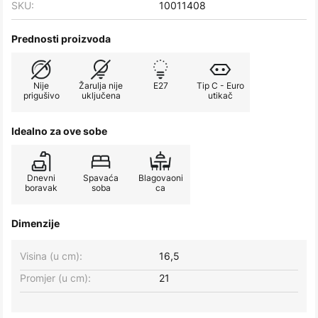
SKU:
10011408
Prednosti proizvoda
Nije
Žarulja nije
E27
Tip C - Euro
prigušivo
uključena
utikač
Idealno za ove sobe
Dnevni
Spavaća
Blagovaoni
boravak
soba
ca
Dimenzije
Visina (u cm):
16,5
Promjer (u cm):
21