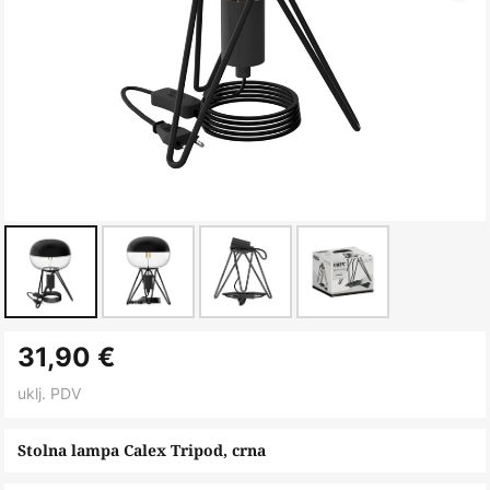
Skip
31,90 €
to
the
uklj. PDV
beginning
of
Stolna lampa Calex Tripod, crna
the