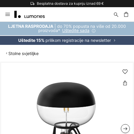
Besplatna dostava za kupnju iznad 69 €
Skip
to
Content
| do 70% popusta na više od 20.000
LJETNA RASPRODAJA
proizvoda*
Uštedite sada
prilikom registracije na newsletter
Uštedite 15%
Stolne svjetiljke
Skip
to
the
end
of
the
images
gallery