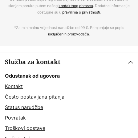
slanjem poruke putem našeg
kontaktnog obrasca
. Dodatne informacije
dostupne su u
pravilima o privatnosti
.
*Za minimalnu vrijednost narudžbe od 99 €. Primjenjuje se popis
isključenih proizvođača
.
Služba za kontakt
Odustanak od ugovora
Kontakt
Često postavljana pitanja
Status narudžbe
Povratak
Troškovi dostave