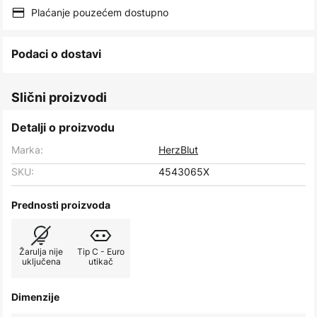
images
Plaćanje pouzećem dostupno
gallery
Podaci o dostavi
Slični proizvodi
Detalji o proizvodu
Marka:
HerzBlut
SKU:
4543065X
Prednosti proizvoda
Žarulja nije
Tip C - Euro
uključena
utikač
Dimenzije