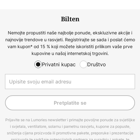
Bilten
Nemojte propustiti naše najbolje ponude, ekskluzivne akcije i
najnovije trendove u rasvjeti. Registrirajte se sada i poslat ćemo
vam kupon* od 15 % koji možete iskoristiti prilikom vaše prve
kupovine u našoj internetskoj trgovini.
Privatni kupac
Društvo
Pretplatite se
Prijavite se na Lumories newsletter i primajte povoljne ponude za svjetiljke
i svjetala, ventilatore, solarnu i pametnu rasvjetu, kupone za popuste,
sniženja cijena proizvoda ili promotivne pakete, preporuke i prezentacije
proizvoda te sadržaje potencijalnih partnera za suradnju i ankete, te