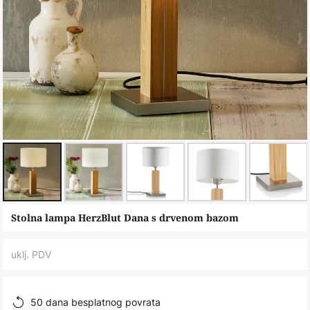
Skip
Stolna lampa HerzBlut Dana s drvenom bazom
to
the
uklj. PDV
beginning
of
the
50 dana besplatnog povrata