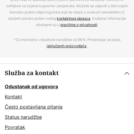
zahtjeve za ocjene kupovine i preporuke. Možete se odjaviti u bilo kojem
trenutku putem odjavnog linka koji se nalazi u svakom newsletteru ili
slanjem poruke putem našeg
kontaktnog obrasca
. Dodatne informacije
dostupne su u
pravilima o privatnosti
.
*Za minimalnu vrijednost narudžbe od 99 €. Primjenjuje se popis
isključenih proizvođača
.
Služba za kontakt
Odustanak od ugovora
Kontakt
Često postavljana pitanja
Status narudžbe
Povratak