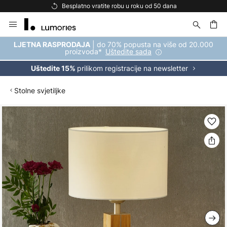
Besplatno vratite robu u roku od 50 dana
Skip
to
Content
| do 70% popusta na više od 20.000
LJETNA RASPRODAJA
proizvoda*
Uštedite sada
prilikom registracije na newsletter
Uštedite 15%
Stolne svjetiljke
Skip
to
the
end
of
the
images
gallery