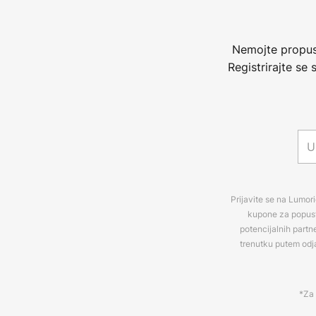
Nemojte propust
Registrirajte se
Prijavite se na Lumori
kupone za popuste
potencijalnih partn
trenutku putem odj
*Za 