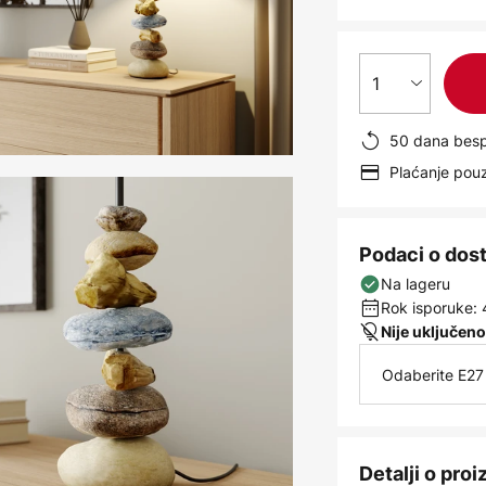
1
50 dana besp
Plaćanje po
Podaci o dos
Na lageru
Rok isporuke: 
Nije uključeno
Odaberite E27 
Detalji o pro