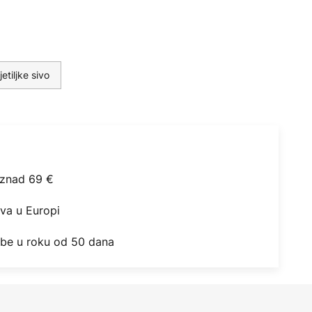
etiljke sivo
iznad 69 €
ova u Europi
obe u roku od 50 dana