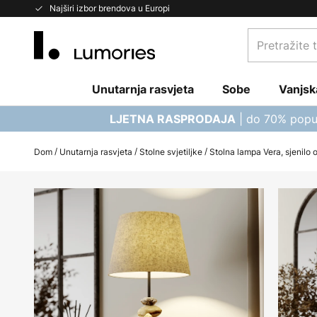
Skip
Najširi izbor brendova u Europi
to
Pretražite
Content
trgovinu...
Unutarnja rasvjeta
Sobe
Vanjsk
| do 70% popu
LJETNA RASPRODAJA
Dom
Unutarnja rasvjeta
Stolne svjetiljke
Stolna lampa Vera, sjenilo
Skip
to
the
end
of
the
images