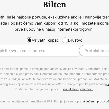
Bilten
iti naše najbolje ponude, ekskluzivne akcije i najnovije tren
 sada i poslat ćemo vam kupon* od 15 % koji možete iskorist
prve kupovine u našoj internetskoj trgovini.
Privatni kupac
Društvo
Pretplatite s
es newsletter i primajte povoljne ponude za svjetiljke i svjetala, ventilatore, sola
, sniženja cijena proizvoda ili promotivne pakete, preporuke i prezentacije pro
era za suradnju i ankete, te zahtjeve za ocjene kupovine i preporuke. Možete se o
avnog linka koji se nalazi u svakom newsletteru ili slanjem poruke putem našeg
k
Dodatne informacije dostupne su u
pravilima o privatnosti
.
minimalnu vrijednost narudžbe od 99 €. Primjenjuje se popis
isključenih proizvo