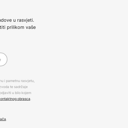
dove u rasvjeti.
iti prilikom vaše
e
rnu i pametnu rasvjetu,
izvoda te sadržaje
djaviti u bilo kojem
ontaktnog obrasca
.
đača
.