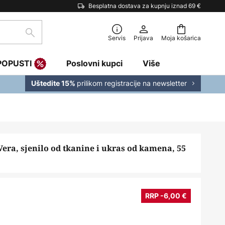
Besplatna dostava za kupnju iznad 69 €
traži
Servis
Prijava
Moja košarica
POPUSTI
Poslovni kupci
Više
prilikom registracije na newsletter
Uštedite 15%
era, sjenilo od tkanine i ukras od kamena, 55
RRP -6,00 €