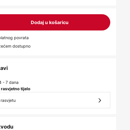
Dodaj u košaricu
latnog povrata
uzećem dostupno
tavi
4 - 7 dana
 rasvjetno tijelo
rasvjetu
izvodu