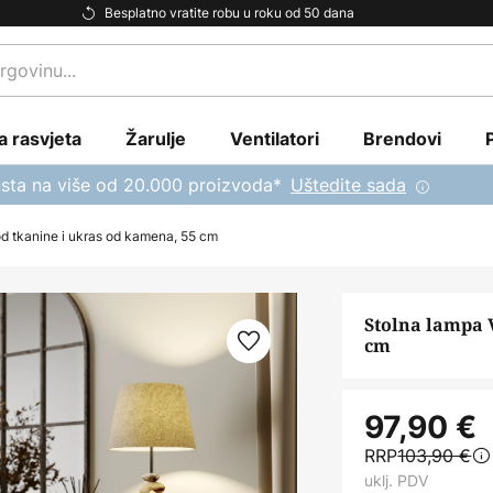
Besplatno vratite robu u roku od 50 dana
a rasvjeta
Žarulje
Ventilatori
Brendovi
sta na više od 20.000 proizvoda*
Uštedite sada
 od tkanine i ukras od kamena, 55 cm
Stolna lampa V
cm
97,90 €
RRP
103,90 €
uklj. PDV