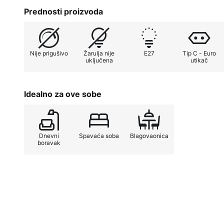
Bilo da se nalazi u dnevnoj sobi, spavaćoj sobi ili bl
Prednosti proizvoda
svestrani rasvjetni element koji impresionira i kao fu
dekorativni detalj. Njihov sofisticirani dizajn i pažljiv
dugotrajnim suputnikom koji uljepšava svaku prostor
Nije prigušivo
Žarulja nije
E27
Tip C - Euro
atmosferu.
uključena
utikač
Idealno za ove sobe
Dnevni
Spavaća soba
Blagovaonica
boravak