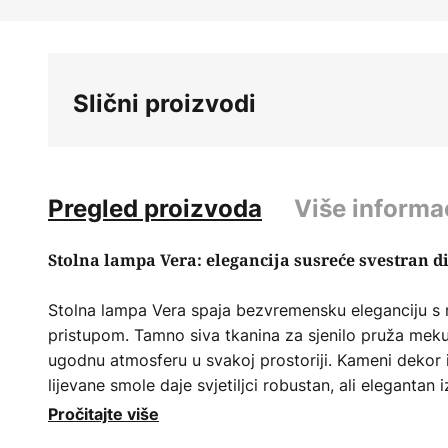
Skip
to
the
beginning
Slični proizvodi
of
the
images
gallery
Pregled proizvoda
Više informa
Stolna lampa Vera: elegancija susreće svestran d
Stolna lampa Vera spaja bezvremensku eleganciju s
pristupom. Tamno siva tkanina za sjenilo pruža meku 
ugodnu atmosferu u svakoj prostoriji. Kameni dekor 
lijevane smole daje svjetiljci robustan, ali elegantan
integrirati u različite stilove uređenja interijera.
Pročitajte više