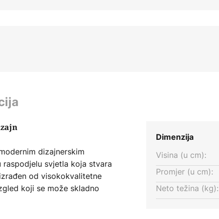
cija
izajn
Dimenzija
 modernim dizajnerskim
Visina (u cm):
raspodjelu svjetla koja stvara
Promjer (u cm):
izrađen od visokokvalitetne
 izgled koji se može skladno
Neto težina (kg):