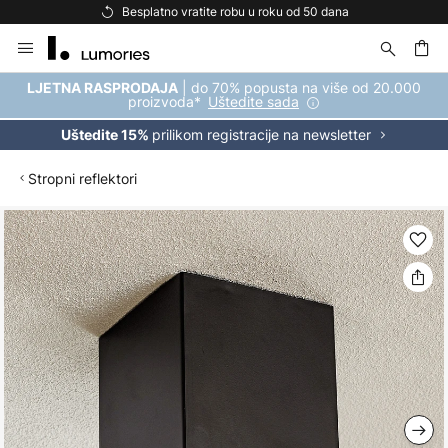
Besplatno vratite robu u roku od 50 dana
Skip
to
Content
| do 70% popusta na više od 20.000
LJETNA RASPRODAJA
proizvoda*
Uštedite sada
prilikom registracije na newsletter
Uštedite 15%
Stropni reflektori
Skip
to
the
end
of
the
images
gallery