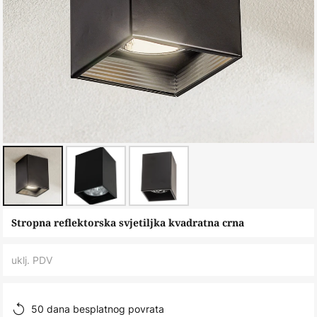
Skip
Stropna reflektorska svjetiljka kvadratna crna
to
the
uklj. PDV
beginning
of
the
50 dana besplatnog povrata