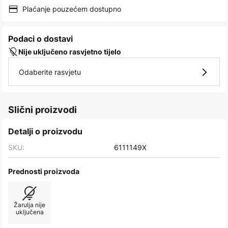
images
Plaćanje pouzećem dostupno
gallery
Podaci o dostavi
Nije uključeno rasvjetno tijelo
Odaberite rasvjetu
Slični proizvodi
Detalji o proizvodu
SKU:
6111149X
Prednosti proizvoda
Žarulja nije
uključena