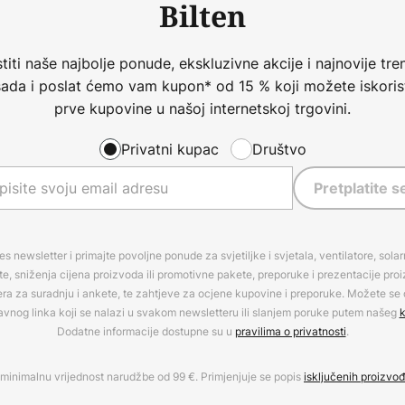
Bilten
iti naše najbolje ponude, ekskluzivne akcije i najnovije tren
 sada i poslat ćemo vam kupon* od 15 % koji možete iskorist
prve kupovine u našoj internetskoj trgovini.
Privatni kupac
Društvo
Pretplatite s
es newsletter i primajte povoljne ponude za svjetiljke i svjetala, ventilatore, sola
, sniženja cijena proizvoda ili promotivne pakete, preporuke i prezentacije pro
era za suradnju i ankete, te zahtjeve za ocjene kupovine i preporuke. Možete se o
avnog linka koji se nalazi u svakom newsletteru ili slanjem poruke putem našeg
k
Dodatne informacije dostupne su u
pravilima o privatnosti
.
minimalnu vrijednost narudžbe od 99 €. Primjenjuje se popis
isključenih proizvo