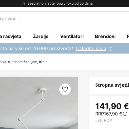
Besplatno vratite robu u roku od 50 dana
a rasvjeta
Žarulje
Ventilatori
Brendovi
sta na više od 20.000 proizvoda*
Uštedite sada
siva, s jednom žaruljom, bijela
Stropna svjeti
141,90 
RRP
167,90 €
uklj. PDV