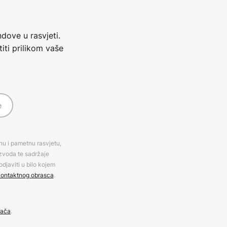
dove u rasvjeti.
iti prilikom vaše
e
rnu i pametnu rasvjetu,
izvoda te sadržaje
djaviti u bilo kojem
ontaktnog obrasca
.
đača
.