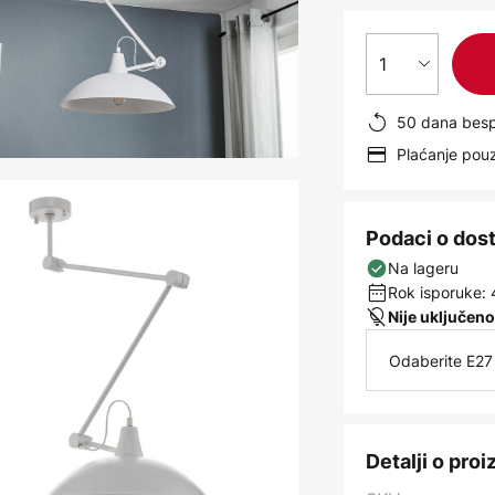
1
50 dana besp
Plaćanje po
Podaci o dos
Na lageru
Rok isporuke: 
Nije uključeno
Odaberite E27 
Detalji o pro