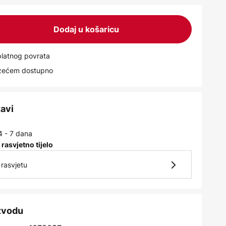
Dodaj u košaricu
latnog povrata
uzećem dostupno
tavi
4 - 7 dana
 rasvjetno tijelo
rasvjetu
izvodu