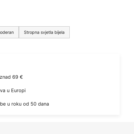
moderan
Stropna svjetla bijela
iznad 69 €
ova u Europi
obe u roku od 50 dana