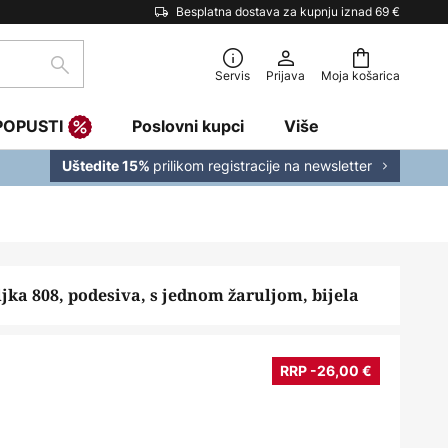
Besplatna dostava za kupnju iznad 69 €
traži
Servis
Prijava
Moja košarica
POPUSTI
Poslovni kupci
Više
prilikom registracije na newsletter
Uštedite 15%
ljka 808, podesiva, s jednom žaruljom, bijela
€
RRP -26,00 €