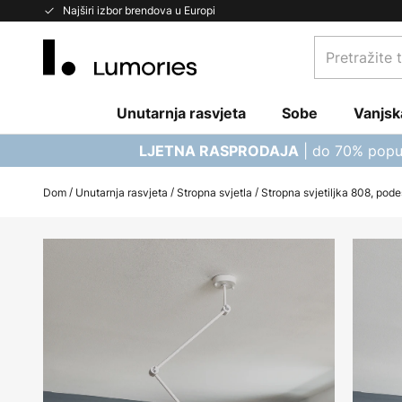
Skip
Najširi izbor brendova u Europi
to
Pretražite
Content
trgovinu...
Unutarnja rasvjeta
Sobe
Vanjsk
| do 70% popu
LJETNA RASPRODAJA
Dom
Unutarnja rasvjeta
Stropna svjetla
Stropna svjetiljka 808, pode
Skip
to
the
end
of
the
images