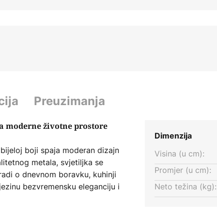
cija
Preuzimanja
 za moderne životne prostore
Dimenzija
bijeloj boji spaja moderan dizajn
Visina (u cm):
itetnog metala, svjetiljka se
Promjer (u cm):
e radi o dnevnom boravku, kuhinji
njezinu bezvremensku eleganciju i
Neto težina (kg):