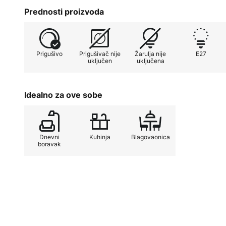
Posebnost ove lampe je mogućnost podešavanja vis
Prednosti proizvoda
rasvjete rasporedu prostorije. Nadalje, mogućnost pr
vanjskog prigušivača nudi fleksibilno dizajniranje ras
atmosfere. Stropna lampa 808 stoga je idealan izbor 
Prigušivo
Prigušivač nije
Žarulja nije
E27
rasvjetu i prilagodljivost.
uključen
uključena
Idealno za ove sobe
Dnevni
Kuhinja
Blagovaonica
boravak