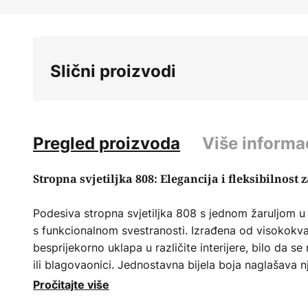
Skip
to
the
beginning
Slični proizvodi
of
the
images
gallery
Pregled proizvoda
Više informa
Stropna svjetiljka 808: Elegancija i fleksibilnost
Podesiva stropna svjetiljka 808 s jednom žaruljom u 
s funkcionalnom svestranosti. Izrađena od visokokval
besprijekorno uklapa u različite interijere, bilo da s
ili blagovaonici. Jednostavna bijela boja naglašava 
osigurava skladnu integraciju u postojeći dekor.
Pročitajte više