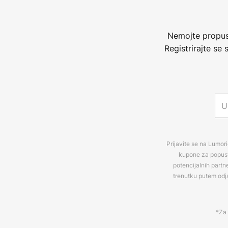
Nemojte propust
Registrirajte se
Prijavite se na Lumori
kupone za popuste
potencijalnih partn
trenutku putem odj
*Za 