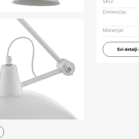
SKU:
Dimenzije:
Materijal:
Svi detalj