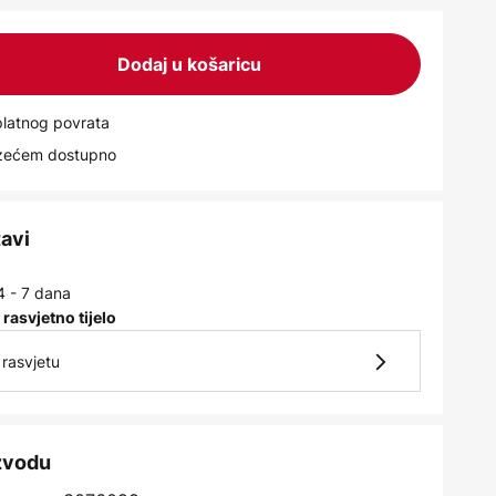
Dodaj u košaricu
latnog povrata
uzećem dostupno
tavi
4 - 7 dana
 rasvjetno tijelo
rasvjetu
izvodu