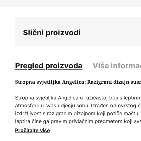
Skip
to
the
beginning
Slični proizvodi
of
the
images
gallery
Pregled proizvoda
Više informa
Stropna svjetiljka Angelica: Razigrani dizajn sus
Stropna svjetiljka Angelica u ružičastoj boji s leptiri
atmosferu u svaku dječju sobu. Izrađen od čvrstog čel
izdržljivost s razigranim dizajnom koji potiče maštu. 
leptira čine ga pravim privlačnim predmetom koji sv
dodir.
Pročitajte više