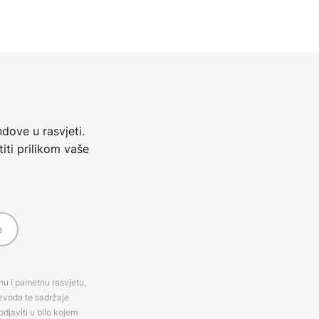
dove u rasvjeti.
iti prilikom vaše
e
rnu i pametnu rasvjetu,
izvoda te sadržaje
djaviti u bilo kojem