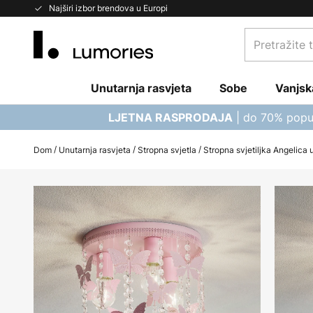
Skip
Najširi izbor brendova u Europi
to
Pretražite
Content
trgovinu...
Unutarnja rasvjeta
Sobe
Vanjsk
| do 70% popu
LJETNA RASPRODAJA
Dom
Unutarnja rasvjeta
Stropna svjetla
Stropna svjetiljka Angelica u
Skip
to
the
end
of
the
images