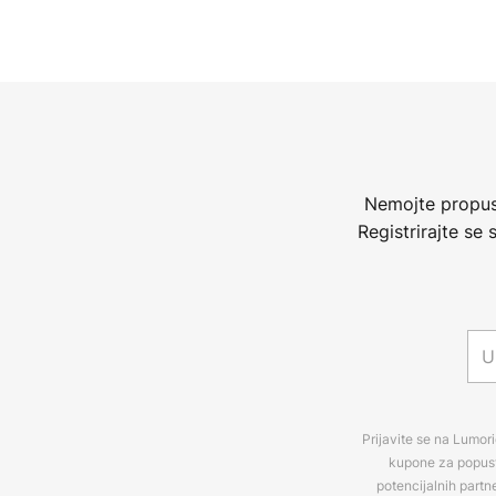
Nemojte propust
Registrirajte se
Prijavite se na Lumori
kupone za popuste
potencijalnih partn