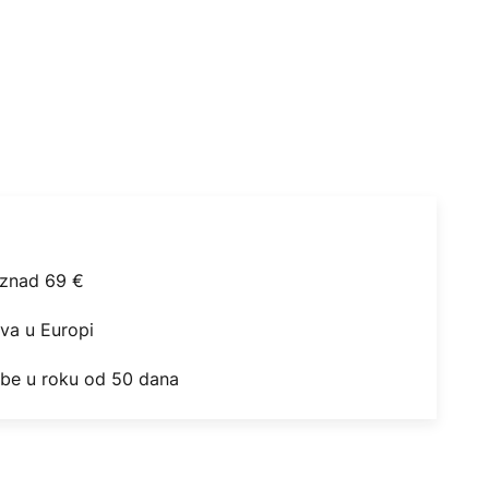
iznad 69 €
ova u Europi
obe u roku od 50 dana