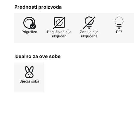
Još jedna značajka Angelice je njezina mogućnost p
Prednosti proizvoda
vanjskim prigušivačem. To omogućuje fleksibilno pod
kako bi se uvijek stvorilo pravo raspoloženje. Proiz
predstavlja kvalitetu i pažljivu izradu koja zadovol
Prigušivo
Prigušivač nije
Žarulja nije
E27
života.
uključen
uključena
Idealno za ove sobe
Dječja soba