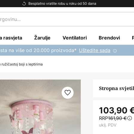
Besplatno vratite robu u roku od 50 dana
a rasvjeta
Žarulje
Ventilatori
Brendovi
sta na više od 20.000 proizvoda*
Uštedite sada
 ružičastoj boji s leptirima
Stropna svjeti
103,90 
RRP
161,90 €
uklj. PDV