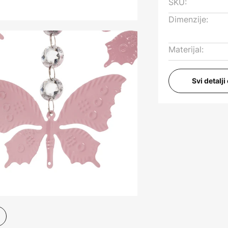
SKU:
Dimenzije:
Materijal:
Svi detalj