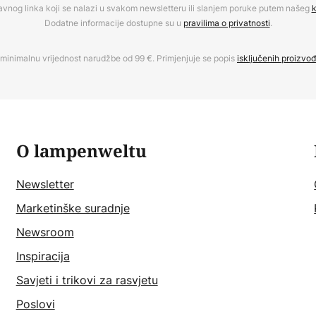
avnog linka koji se nalazi u svakom newsletteru ili slanjem poruke putem našeg
k
Dodatne informacije dostupne su u
pravilima o privatnosti
.
minimalnu vrijednost narudžbe od 99 €. Primjenjuje se popis
isključenih proizvo
O lampenweltu
Newsletter
Marketinške suradnje
Newsroom
Inspiracija
Savjeti i trikovi za rasvjetu
Poslovi