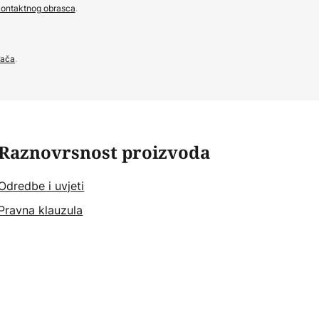
ontaktnog obrasca
.
đača
.
Raznovrsnost proizvoda
Odredbe i uvjeti
Pravna klauzula