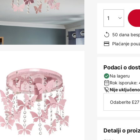
1
50 dana besp
Plaćanje po
Podaci o dos
Na lageru
Rok isporuke: 
Nije uključeno
Odaberite E27 
Detalji o pro