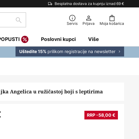
Besplatna dostava za kupnju iznad 69 €
traži
Servis
Prijava
Moja košarica
POPUSTI
Poslovni kupci
Više
prilikom registracije na newsletter
Uštedite 15%
ljka Angelica u ružičastoj boji s leptirima
€
RRP -58,00 €