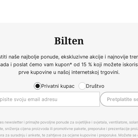
Bilten
iti naše najbolje ponude, ekskluzivne akcije i najnovije tren
 sada i poslat ćemo vam kupon* od 15 % koji možete iskorist
prve kupovine u našoj internetskoj trgovini.
Privatni kupac
Društvo
Pretplatite s
es newsletter i primajte povoljne ponude za svjetiljke i svjetala, ventilatore, sola
, sniženja cijena proizvoda ili promotivne pakete, preporuke i prezentacije pro
era za suradnju i ankete, te zahtjeve za ocjene kupovine i preporuke. Možete se o