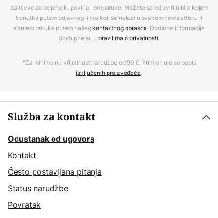
zahtjeve za ocjene kupovine i preporuke. Možete se odjaviti u bilo kojem
trenutku putem odjavnog linka koji se nalazi u svakom newsletteru ili
slanjem poruke putem našeg
kontaktnog obrasca
. Dodatne informacije
dostupne su u
pravilima o privatnosti
.
*Za minimalnu vrijednost narudžbe od 99 €. Primjenjuje se popis
isključenih proizvođača
.
Služba za kontakt
Odustanak od ugovora
Kontakt
Često postavljana pitanja
Status narudžbe
Povratak