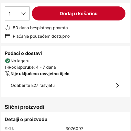
images
gallery
1
Dodaj u košaricu
50 dana besplatnog povrata
Plaćanje pouzećem dostupno
Podaci o dostavi
Na lageru
Rok isporuke: 4 - 7 dana
Nije uključeno rasvjetno tijelo
Odaberite E27 rasvjetu
Slični proizvodi
Detalji o proizvodu
SKU:
3076097