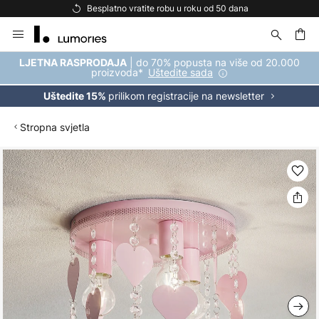
Besplatno vratite robu u roku od 50 dana
Skip
to
Content
| do 70% popusta na više od 20.000
LJETNA RASPRODAJA
proizvoda*
Uštedite sada
prilikom registracije na newsletter
Uštedite 15%
Stropna svjetla
Skip
to
the
end
of
the
images
gallery