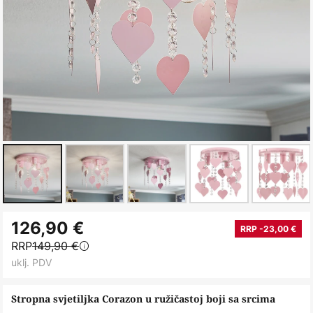
Skip
126,90 €
to
RRP -23,00 €
RRP
149,90 €
the
uklj. PDV
beginning
of
Stropna svjetiljka Corazon u ružičastoj boji sa srcima
the