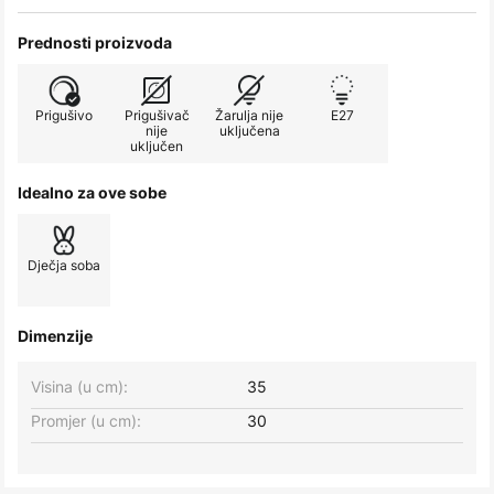
Prednosti proizvoda
Prigušivo
Prigušivač
Žarulja nije
E27
nije
uključena
uključen
Idealno za ove sobe
Dječja soba
Dimenzije
Visina (u cm):
35
Promjer (u cm):
30