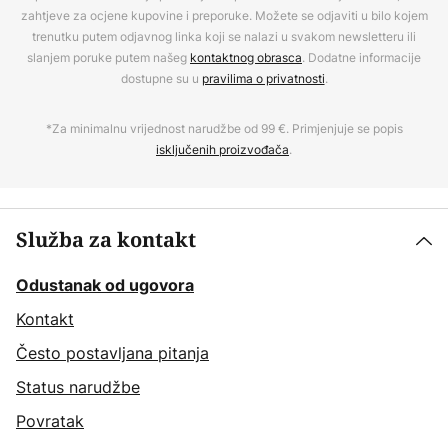
zahtjeve za ocjene kupovine i preporuke. Možete se odjaviti u bilo kojem
trenutku putem odjavnog linka koji se nalazi u svakom newsletteru ili
slanjem poruke putem našeg
kontaktnog obrasca
. Dodatne informacije
dostupne su u
pravilima o privatnosti
.
*Za minimalnu vrijednost narudžbe od 99 €. Primjenjuje se popis
isključenih proizvođača
.
Služba za kontakt
Odustanak od ugovora
Kontakt
Često postavljana pitanja
Status narudžbe
Povratak