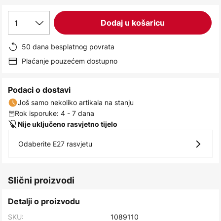
images
gallery
1
Dodaj u košaricu
50 dana besplatnog povrata
Plaćanje pouzećem dostupno
Podaci o dostavi
Još samo nekoliko artikala na stanju
Rok isporuke: 4 - 7 dana
Nije uključeno rasvjetno tijelo
Odaberite E27 rasvjetu
Slični proizvodi
Detalji o proizvodu
SKU:
1089110