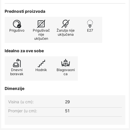
Prednosti proizvoda
Prigušivo
Prigušivač
Žarulja nije
E27
nije
uključena
uključen
Idealno za ove sobe
Dnevni
Hodnik
Blagovaoni
boravak
ca
Dimenzije
Visina (u cm):
29
Promjer (u cm):
51