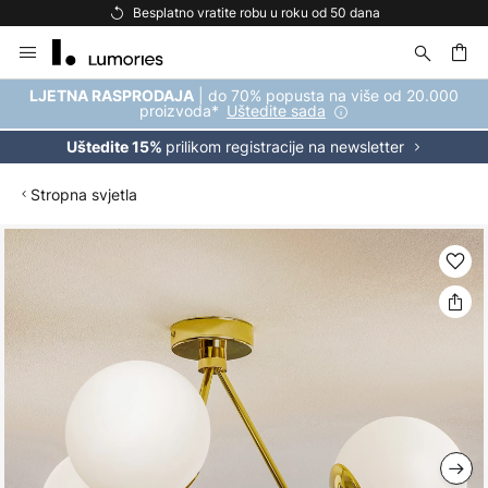
Besplatno vratite robu u roku od 50 dana
Skip
to
Content
| do 70% popusta na više od 20.000
LJETNA RASPRODAJA
proizvoda*
Uštedite sada
prilikom registracije na newsletter
Uštedite 15%
Stropna svjetla
Skip
to
the
end
of
the
images
gallery