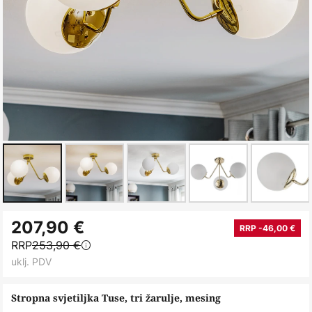
Skip
207,90 €
to
RRP -46,00 €
RRP
253,90 €
the
uklj. PDV
beginning
of
Stropna svjetiljka Tuse, tri žarulje, mesing
the