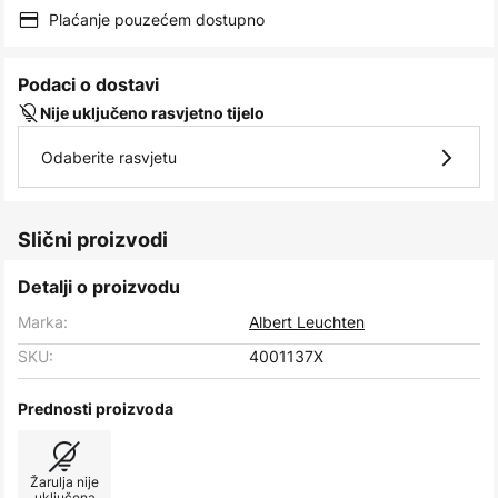
images
Plaćanje pouzećem dostupno
gallery
Podaci o dostavi
Nije uključeno rasvjetno tijelo
Odaberite rasvjetu
Slični proizvodi
Detalji o proizvodu
Marka:
Albert Leuchten
SKU:
4001137X
Prednosti proizvoda
Žarulja nije
uključena