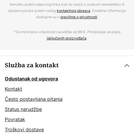
trenutku putem odjavnog linka koji se nalazi u svakom newsletteru ili
slanjem poruke putem našeg
kontaktnog obrasca
. Dodatne informacije
dostupne su u
pravilima o privatnosti
.
*Za minimalnu vrijednost narudžbe od 99 €. Primjenjuje se popis
isključenih proizvođača
.
Služba za kontakt
Odustanak od ugovora
Kontakt
Često postavljana pitanja
Status narudžbe
Povratak
Troškovi dostave