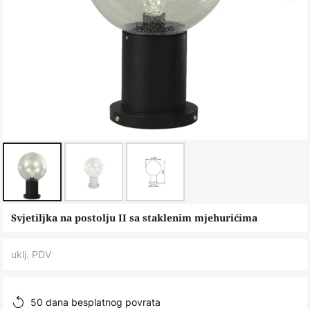
Skip
Svjetiljka na postolju II sa staklenim mjehurićima
to
the
uklj. PDV
beginning
of
the
50 dana besplatnog povrata