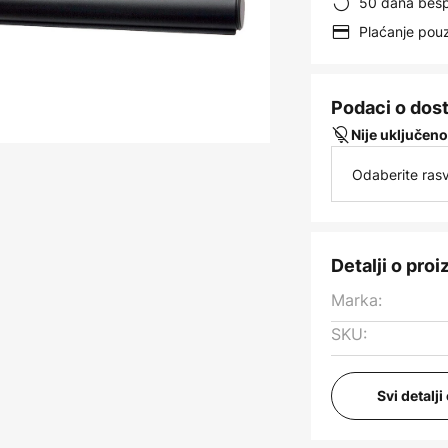
50 dana besp
Plaćanje po
Podaci o dos
Nije uključeno
Odaberite rasv
Detalji o pro
Marka:
SKU:
Svi detalj