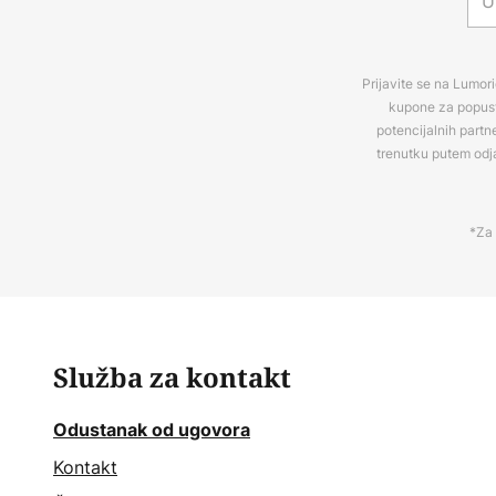
Prijavite se na Lumori
kupone za popuste
potencijalnih partn
trenutku putem odj
*Za 
Služba za kontakt
Odustanak od ugovora
Kontakt