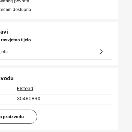
latnog povrata
uzećem dostupno
tavi
 rasvjetno tijelo
jetu
izvodu
Elstead
3049089X
i o proizvodu