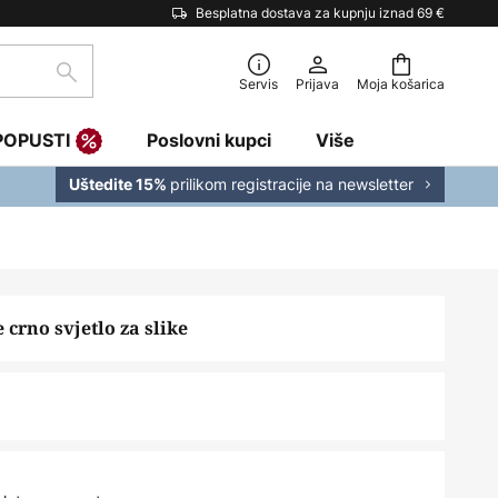
Besplatna dostava za kupnju iznad 69 €
traži
Servis
Prijava
Moja košarica
POPUSTI
Poslovni kupci
Više
prilikom registracije na newsletter
Uštedite 15%
e crno svjetlo za slike