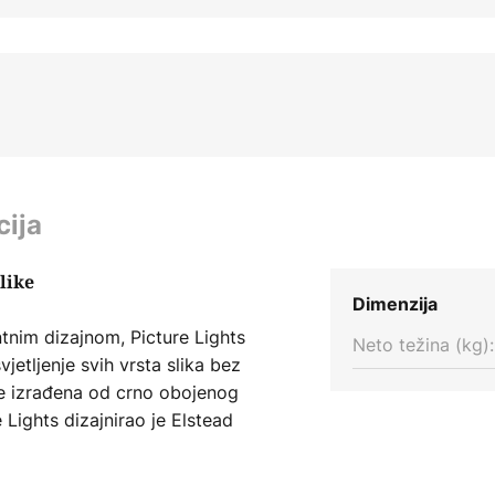
cija
slike
Dimenzija
ntnim dizajnom, Picture Lights
Neto težina (kg):
vjetljenje svih vrsta slika bez
a je izrađena od crno obojenog
e Lights dizajnirao je Elstead