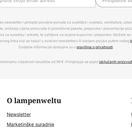
Pretplatite s
es newsletter i primajte povoljne ponude za svjetiljke i svjetala, ventilatore, sola
, sniženja cijena proizvoda ili promotivne pakete, preporuke i prezentacije pro
era za suradnju i ankete, te zahtjeve za ocjene kupovine i preporuke. Možete se o
avnog linka koji se nalazi u svakom newsletteru ili slanjem poruke putem našeg
k
Dodatne informacije dostupne su u
pravilima o privatnosti
.
minimalnu vrijednost narudžbe od 99 €. Primjenjuje se popis
isključenih proizvo
O lampenweltu
Newsletter
Marketinške suradnje