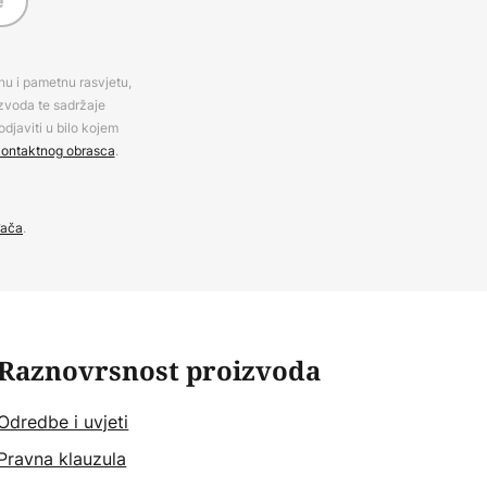
e
rnu i pametnu rasvjetu,
izvoda te sadržaje
djaviti u bilo kojem
ontaktnog obrasca
.
đača
.
Raznovrsnost proizvoda
Odredbe i uvjeti
Pravna klauzula