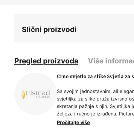
Slični proizvodi
Pregled proizvoda
Više informa
Crno svjetlo za slike Svjetla za 
Sa svojim jednostavnim, ali elega
svjetiljka za slike pruža izvrsno os
skretanja pažnje s njih. Svjetiljk
željeza i ručno je izrađena. Pictur
Lighting.
Pročitajte više