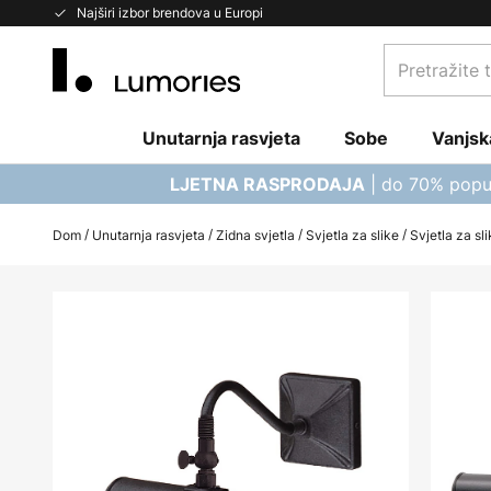
Skip
Najširi izbor brendova u Europi
to
Pretražite
Content
trgovinu...
Unutarnja rasvjeta
Sobe
Vanjsk
| do 70% popu
LJETNA RASPRODAJA
Dom
Unutarnja rasvjeta
Zidna svjetla
Svjetla za slike
Svjetla za sli
Skip
to
the
end
of
the
images